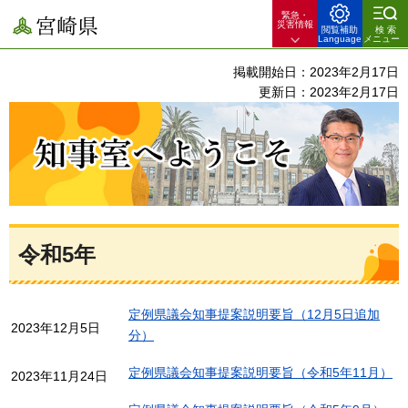
緊急・
宮崎県
災害情報
閲覧補助
検索
Language
メニュー
掲載開始日：2023年2月17日
更新日：2023年2月17日
知事室へようこそ
令和5年
定例県議会知事提案説明要旨（12月5日追加
2023年12月5日
分）
定例県議会知事提案説明要旨（令和5年11月）
2023年11月24日