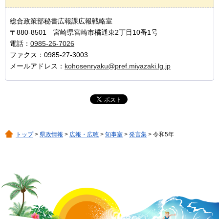
総合政策部秘書広報課広報戦略室
〒880-8501 宮崎県宮崎市橘通東2丁目10番1号
電話：
0985-26-7026
ファクス：0985-27-3003
メールアドレス：
kohosenryaku@pref.miyazaki.lg.jp
トップ
>
県政情報
>
広報・広聴
>
知事室
>
発言集
> 令和5年