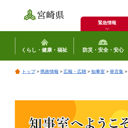
宮崎県
緊急情報
くらし・健康・福祉
防災・安全・安心
トップ
>
県政情報
>
広報・広聴
>
知事室
>
発言集
>