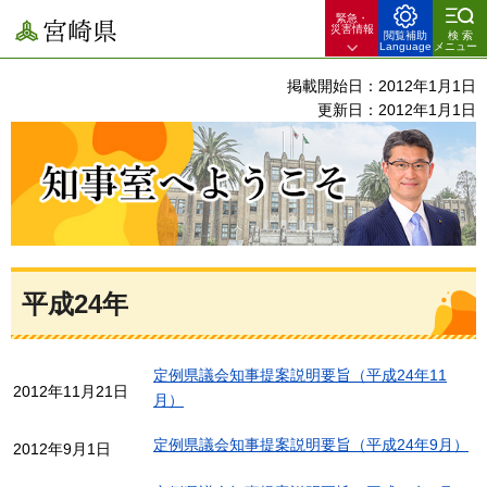
緊急・
宮崎県
災害情報
閲覧補助
検索
Language
メニュー
掲載開始日：2012年1月1日
更新日：2012年1月1日
知事室へようこそ
平成24年
定例県議会知事提案説明要旨（平成24年11
2012年11月21日
月）
定例県議会知事提案説明要旨（平成24年9月）
2012年9月1日