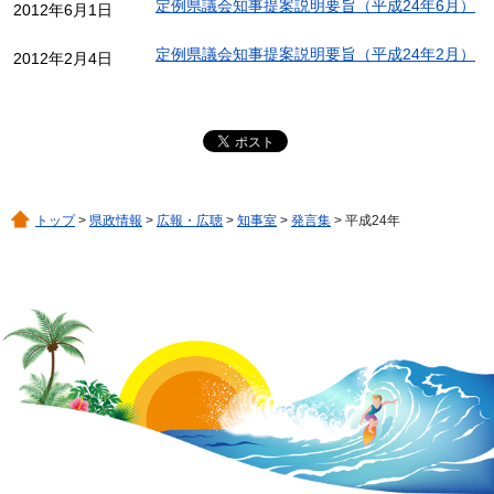
定例県議会知事提案説明要旨（平成24年6月）
2012年6月1日
定例県議会知事提案説明要旨（平成24年2月）
2012年2月4日
トップ
>
県政情報
>
広報・広聴
>
知事室
>
発言集
> 平成24年