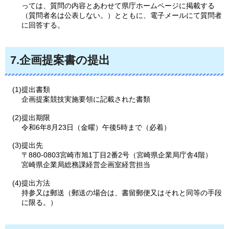
っては、質問の内容とあわせて県庁ホームページに掲載する
（質問者名は公表しない。）とともに、電子メールにて質問者
に回答する。
7.企画提案書の提出
(1)提出書類
企画提案競技実施要領に記載された書類
(2)提出期限
令和6年8月23日（金曜）午後5時まで（必着）
(3)提出先
〒880-0803宮崎市旭1丁目2番2号（宮崎県企業局庁舎4階）
宮崎県企業局総務課経営企画室経営担当
(4)提出方法
持参又は郵送（郵送の場合は、書留郵便又はそれと同等の手段
に限る。）