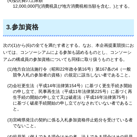
(4)委託費の上限額
12,000,000円(消費税及び地方消費税相当額を含む。)とする。
3.参加資格
次の(1)から(6)の全てを満たす者とする。なお、本企画提案競技にお
いては、コンソーシアムによる参加も認めるものとし、コンソーシ
アムの構成員の参加資格についても同様に取り扱うものとする。
(1)地方自治法施行令（昭和22年政令第16号）第167条の4（一般
競争入札の参加者の資格）の規定に該当しない者であること。
(2)会社更生法（平成14年法律第154号）に基づく更生手続き開始
の申し立て、民事再生法（平成11年法律第225号）に基づく再
生手続の開始の申し立て又は破産法（平成16年法律第75号）
に基づく破産手続開始の申し立てがなされていない者であるこ
と。
(3)宮崎県発注の契約に係る入札参加資格停止処分を受けている者
でないこと。
(4)役員等（個人である場合はその者、法人である場合はその役員