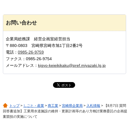
お問い合わせ
企業局総務課 経営企画室経営担当
〒880-0803 宮崎県宮崎市旭1丁目2番2号
電話：
0985-26-9759
ファクス：0985-26-9754
メールアドレス：
kigyo-keieikikaku@pref.miyazaki.lg.jp
トップ
>
しごと・産業
>
商工業
>
宮崎県企業局
>
入札情報
> 【8月7日:質問
回答書追加】工業用水道施設の維持・更新計画等のあり方検討業務委託の企画提
案競技の実施について