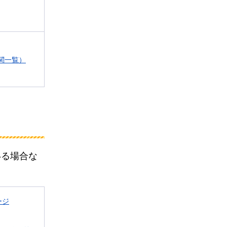
関一覧）
いる場合な
ージ