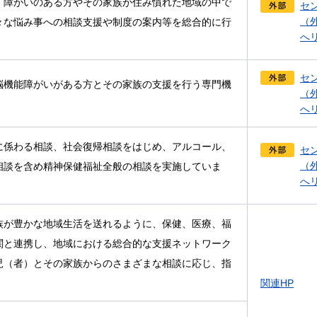
、障がいのある方やその家族が住み慣れた地域の中で
セ
（
々な悩み事への相談支援や制度の案内等を総合的に行
へ
セ
脳機能障がいがある方とその家族の支援を行う専門機
（
へ
に係わる相談、社会復帰相談をはじめ、アルコール、
セ
（
相談を含め精神保健福祉全般の相談を実施していま
へ
族が豊かな地域生活を送れるように、保健、医療、福
関と連携し、地域における総合的な支援ネットワーク
児（者）とその家族からのさまざまな相談に応じ、指
関連HP