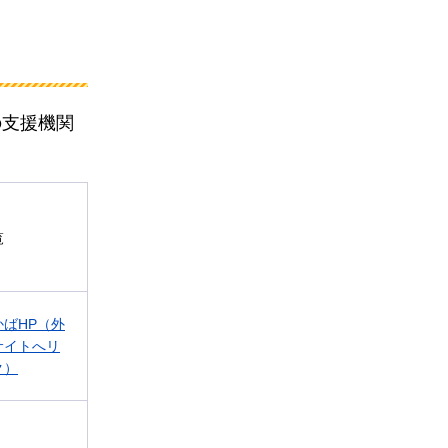
の支援機関
覧
かばHP（外
サイトへリ
ク）