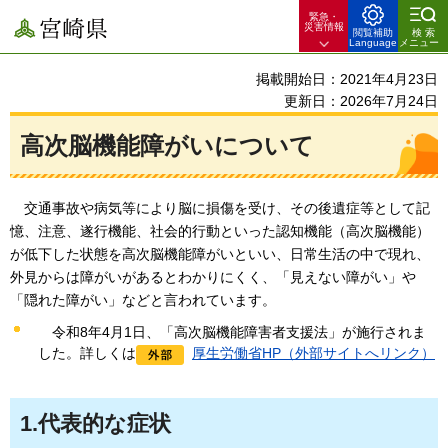
緊急・
宮崎県
災害情報
閲覧補助
検索
Language
メニュー
掲載開始日：2021年4月23日
更新日：2026年7月24日
高次脳機能障がいについて
交通事故や病気等により脳に損傷を受け、その後遺症等として記
憶、注意、遂行機能、社会的行動といった認知機能（高次脳機能）
が低下した状態を高次脳機能障がいといい、日常生活の中で現れ、
外見からは障がいがあるとわかりにくく、「見えない障がい」や
「隠れた障がい」などと言われています。
令和8年4月1日、「高次脳機能障害者支援法」が施行されま
した。詳しくは
厚生労働省HP（外部サイトへリンク）
1.代表的な症状