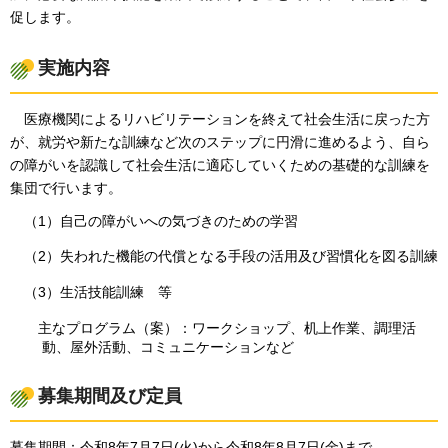
促します。
実施内容
医療機関による
リハビリテーションを終えて社会生活に戻った方
が、就労や新たな訓練など次のステップに円滑に進めるよう、自ら
の障がいを認識して社会生活に適応していくための基礎的な訓練を
集団で行います。
（1）自己の障がいへの気づきのための学習
（2）失われた機能の代償となる手段の活用及び習慣化を図る訓練
（3）生活技能訓練
等
主な
プログラム（案）：ワークショップ、机上作業、調理活
動、屋外活動、コミュニケーションなど
募集期間及び定員
募集期間：令和8年7⽉7⽇(火)から令和8年8⽉7⽇(金)まで