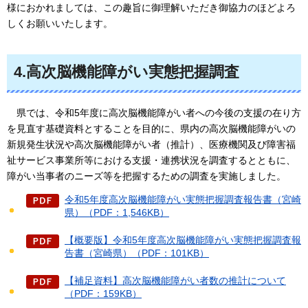
様におかれましては、この趣旨に御理解いただき御協力のほどよろ
しくお願いいたします。
4.高次脳機能障がい実態把握調査
県では、令和5
年度に高次脳機能障がい者への今後の支援の在り方
を見直す基礎資料とすることを目的に、県内の高次脳機能障がいの
新規発生状況や高次脳機能障がい者（推計）、医療機関及び障害福
祉サービス事業所等における支援・連携状況を調査するとともに、
障がい当事者のニーズ等を把握するための調査を実施しました。
令和5年度高次脳機能障がい実態把握調査報告書（宮崎
県）（PDF：1,546KB）
【概要版】令和5年度高次脳機能障がい実態把握調査報
告書（宮崎県）（PDF：101KB）
【補足資料】高次脳機能障がい者数の推計について
（PDF：159KB）