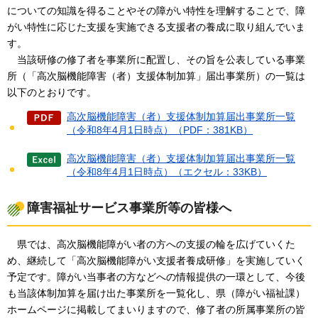
についての知識を得ることやその障がい特性を理解することで、障
がい特性に応じた支援を実施できる支援者の養成に取り組んでいま
す。
当該研修
の修了者を事業所に配置し、その旨を公表している事業
所（「高次脳機能障害（者）支援体制加算」届出事業所）の一覧は
以下のとおりです。
高次脳機能障害（者）支援体制加算届出事業所一覧
（令和8年4月1日時点）（PDF：381KB）
高次脳機能障害（者）支援体制加算届出事業所一覧
（令和8年4月1日時点）（エクセル：33KB）
障害福祉サービス事業所等の皆様へ
県で
は、高次脳機能障がい者の方への支援の輪を広げていくた
め、継続して「高次脳機能障がい支援者養成研修」を実施していく
予定です。障がい当事者の方などへの情報提供の一環として、今後
も当該体制加算を届け出た事業所を一覧化し、県（障がい福祉課）
ホームページに掲載してまいりますので、修了者の所属事業所の皆