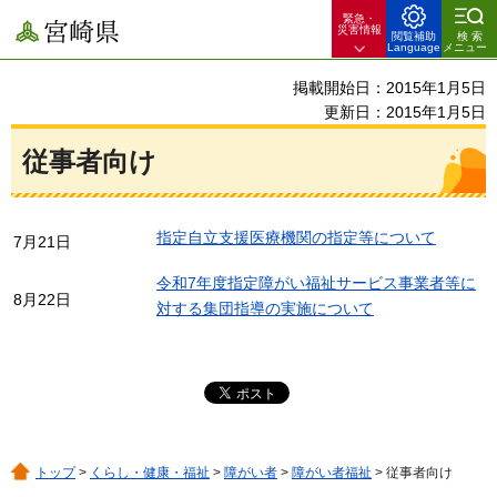
緊急・
宮崎県
災害情報
閲覧補助
検索
Language
メニュー
掲載開始日：2015年1月5日
更新日：2015年1月5日
従事者向け
指定自立支援医療機関の指定等について
7月21日
令和7年度指定障がい福祉サービス事業者等に
8月22日
対する集団指導の実施について
トップ
>
くらし・健康・福祉
>
障がい者
>
障がい者福祉
> 従事者向け