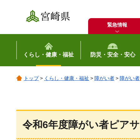
宮崎県
緊急情報
くらし・健康・福祉
防災・安全・安心
トップ
>
くらし・健康・福祉
>
障がい者
>
障がい者
令和6年度障がい者ピア