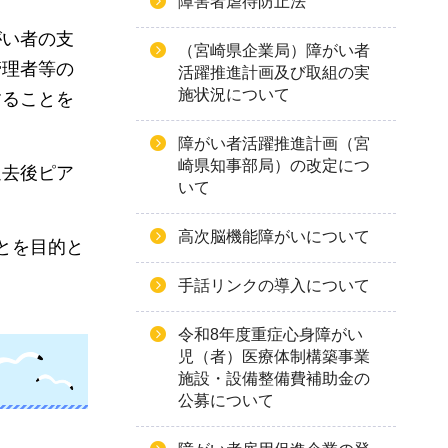
障害者虐待防止法
がい者の支
（宮崎県企業局）障がい者
管理者等の
活躍推進計画及び取組の実
施状況について
することを
障がい者活躍推進計画（宮
崎県知事部局）の改定につ
退去後ピア
いて
高次脳機能障がいについて
とを目的と
。
手話リンクの導入について
令和8年度重症心身障がい
児（者）医療体制構築事業
施設・設備整備費補助金の
公募について