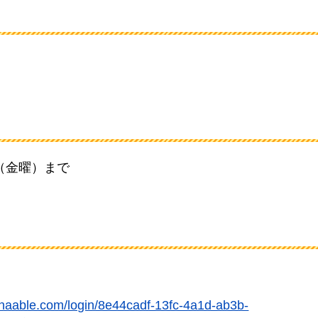
日（金曜）まで
anaable.com/login/8e44cadf-13fc-4a1d-ab3b-