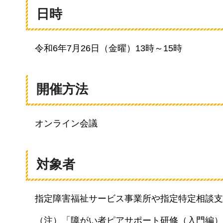
日時
令和6年7月26日
（金曜）13時～15時
開催方法
オンライン会議
対象者
指定障害福祉サービス事業所
や指定特定相談支
（注）「
障がい者ピアサポート研修（入門編）