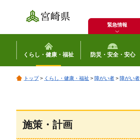
宮崎県
緊急情報
くらし・健康・福祉
防災・安全・安心
トップ
>
くらし・健康・福祉
>
障がい者
>
障がい者
施策・計画