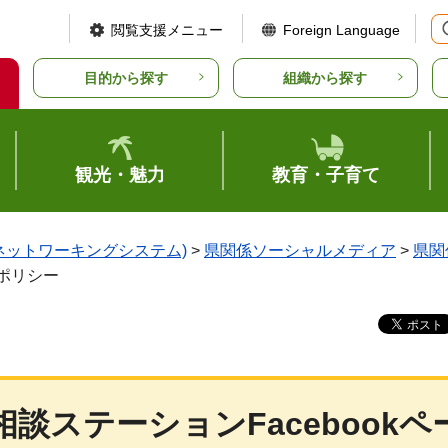
閲覧支援メニュー
Foreign Language
目的から探す
組織から探す
観光・魅力
教育・子育て
ルネットワーキングシステム)
>
県関係ソーシャルメディア
>
県関
用ポリシー
談ステーションFacebookペ