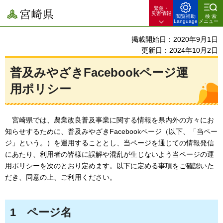
緊急・
宮崎県
災害情報
閲覧補助
検索
Language
メニュー
掲載開始日：2020年9月1日
更新日：2024年10月2日
普及みやざきFacebookページ運
用ポリシー
宮崎県では
、農業改良普及事業に関する情報を県内外の方々にお
知らせするために、普及みやざきFacebookページ（以下、「当ペー
ジ」という。）を運用することとし、当ページを通じての情報発信
にあたり、利用者の皆様に誤解や混乱が生じないよう当ページの運
用ポリシーを次のとおり定めます。以下に定める事項をご確認いた
だき、同意の上、ご利用ください。
1
ページ
名