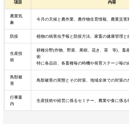
項目
内容
農業気
今月の天候と農作業、農作物生育情報、農業災害対
象
防疫
植物の病害虫予報と防疫方法、家畜の健康管理と疾
耕種分野(作物、野菜、果樹、花き、茶
等
)、畜産
生産技
術
術
特に各品目、各畜種毎の時機や発育ステージ毎の細
鳥獣被
鳥獣被害の実態とその対策、地域全体での対策のた
害
行事案
生産技術や経営に係るセミナー、農業や食に係る行
内