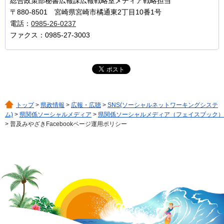
総合政策部秘書広報課広報戦略室メディア戦略担当
〒880-8501 宮崎県宮崎市橘通東2丁目10番1号
電話：
0985-26-0237
ファクス：0985-27-3003
トップ
>
県政情報
>
広報・広聴
>
SNS(ソーシャルネットワーキングシステ
ム)
>
県関係ソーシャルメディア
>
県関係ソーシャルメディア（フェイスブック）
> 普及みやざきFacebookページ運用ポリシー