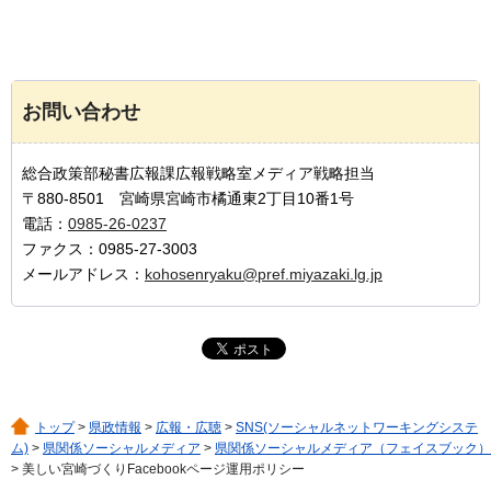
お問い合わせ
総合政策部秘書広報課広報戦略室メディア戦略担当
〒880-8501 宮崎県宮崎市橘通東2丁目10番1号
電話：
0985-26-0237
ファクス：0985-27-3003
メールアドレス：
kohosenryaku@pref.miyazaki.lg.jp
トップ
>
県政情報
>
広報・広聴
>
SNS(ソーシャルネットワーキングシステ
ム)
>
県関係ソーシャルメディア
>
県関係ソーシャルメディア（フェイスブック）
> 美しい宮崎づくりFacebookページ運用ポリシー