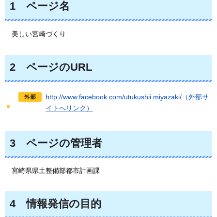
1
ページ
名
美しい宮崎づくり
2
ペー
ジのURL
http://www.facebook.com/utukushii.miyazaki/（外部サ
イトへリンク）
3
ペー
ジの管理者
宮崎県県土整備部都市計画課
4
情報
発信の目的