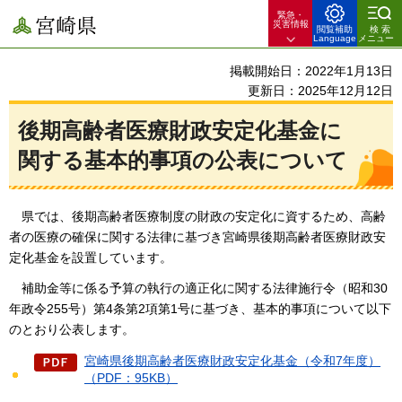
緊急・
宮崎県
災害情報
閲覧補助
検索
Language
メニュー
掲載開始日：2022年1月13日
更新日：2025年12月12日
後期高齢者医療財政安定化基金に
関する基本的事項の公表について
県
では、後期高齢者医療制度の財政の安定化に資するため、高齢
者の医療の確保に関する法律に基づき宮崎県後期高齢者医療財政安
定化基金を設置しています。
補
助金等に係る予算の執行の適正化に関する法律施行令（昭和30
年政令255号）第4条第2項第1号に基づき、基本的事項について以下
のとおり公表します。
宮崎県後期高齢者医療財政安定化基金（令和7年度）
（PDF：95KB）