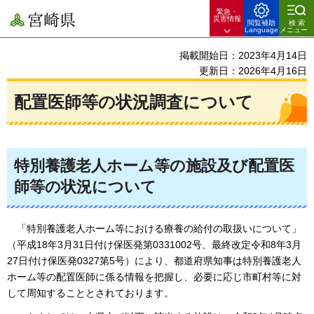
緊急・
宮崎県
災害情報
閲覧補助
検索
Language
メニュー
掲載開始日：2023年4月14日
更新日：2026年4月16日
配置医師等の状況調査について
特別養護老人ホーム等の施設及び配置医
師等の状況について
「特別
養護老人ホーム等における療養の給付の取扱いについて」
（平成18年3月31日付け保医発第0331002号、最終改定令和8年3月
27日付け保医発0327第5号）により、都道府県知事は特別養護老人
ホーム等の配置医師に係る情報を把握し、必要に応じ市町村等に対
して周知することとされております。