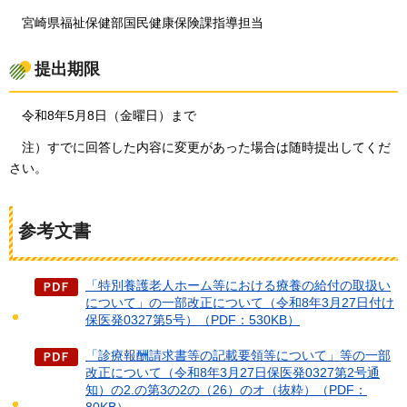
宮崎
県福祉保健部国民健康保険課指導担当
提出期限
令和8年5月8
日（金曜日）まで
注）すでに回答した
内容に変更があった場合は随時提出してくだ
さい。
参考文書
「特別養護老人ホーム等における療養の給付の取扱い
について」の一部改正について（令和8年3月27日付け
保医発0327第5号）（PDF：530KB）
「診療報酬請求書等の記載要領等について」等の一部
改正について（令和8年3月27日保医発0327第2号通
知）の2.の第3の2の（26）のオ（抜粋）（PDF：