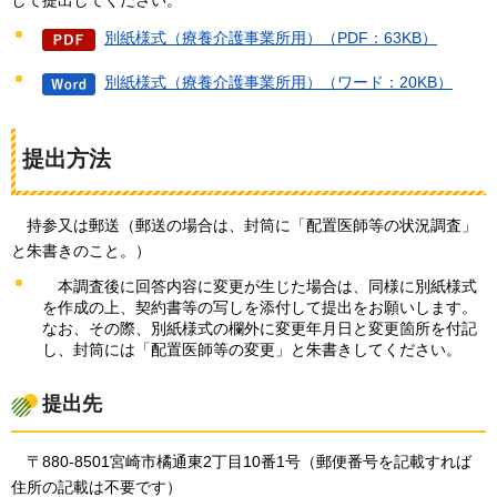
して提出してください。
別紙様式（療養介護事業所用）（PDF：63KB）
別紙様式（療養介護事業所用）（ワード：20KB）
提出方法
持参又は
郵送（郵送の場合は、封筒に「配置医師等の状況調査」
と朱書きのこと。）
本調査後に回答
内容に変更が生じた場合は、同様に別紙様式
を作成の上、契約書等の写しを添付して提出をお願いします。
なお、その際、別紙様式の欄外に変更年月日と変更箇所を付記
し、封筒には「配置医師等の変更」と朱書きしてください。
提出先
〒880
-8501宮崎市橘通東2丁目10番1号（郵便番号を記載すれば
住所の記載は不要です）