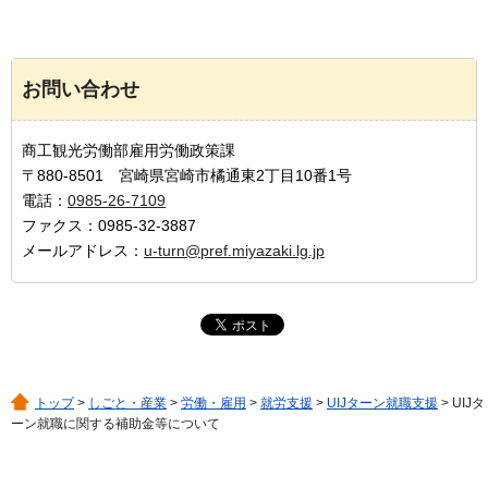
お問い合わせ
商工観光労働部雇用労働政策課
〒880-8501 宮崎県宮崎市橘通東2丁目10番1号
電話：
0985-26-7109
ファクス：0985-32-3887
メールアドレス：
u-turn@pref.miyazaki.lg.jp
トップ
>
しごと・産業
>
労働・雇用
>
就労支援
>
UIJターン就職支援
> UIJタ
ーン就職に関する補助金等について