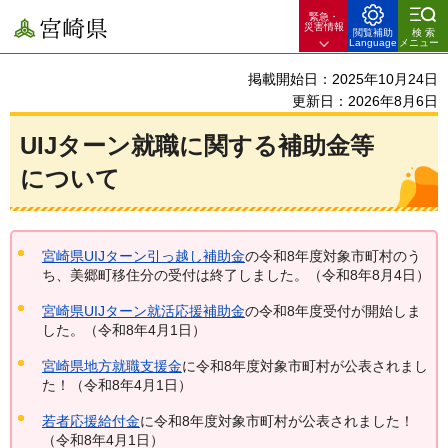
緊急・
宮崎県
災害情報
閲覧補助
検索
Language
メニュー
掲載開始日：2025年10月24日
更新日：2026年8月6日
UIJターン就職に関する補助金等
について
宮崎県UIJターン引っ越し補助金
の令和8年度対象市町村のう
ち、美郷町移住分の受付は終了しました。（令和8年8月4日）
宮崎県UIJターン就活応援補助金
の令和8年度受付が開始しま
した。（令和8年4月1日）
宮崎県地方就職支援金
に令和8年度対象市町村が公表されまし
た！（令和8年4月1日）
若者応援給付金
に令和8年度対象市町村が公表されました！
（令和8年4月1日）