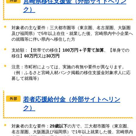
宮崎県移住支援金（外部サイトへリン
ク）
対象者の主な要件：三大都市圏等（東京圏、名古屋圏、大阪圏
及び福岡県）で5年以上在住・就業した後、宮崎県内中小企業へ
の就職等に伴い県内へ移住した方
支給額：【世帯での移住】
100万円＋子育て加算
、【単身での
移住】
60万円
又は
30万円
注意：市町村によっては、実施の有無や要件が異なります。
（例：ふるさと宮崎人材バンク掲載の移住支援金対象求人に応
募して就職等）
若者応援給付金（外部サイトへリン
ク）
対象者の主な要件：
29歳以下
の方で、三大都市圏等（東京圏、
名古屋圏、大阪圏及び福岡県）で1年以上就業した後、宮崎県内