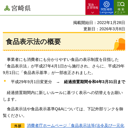
緊急・
宮崎県
災害情報
閲覧補助
検索
Language
メニュー
掲載開始日：2022年1月28日
更新日：2026年3月8日
食品表示法の概要
事業者にも消費者にも分かりやすい食品の表示制度を目指した
「食品表示法」が平成27年4月1日から施行され、さらに、平成29年
9月1日に「食品表示基準」が一部改正されました。
平成29年9月1日変更分
→
経過
措置期間令和4年3月31日まで
経過
措置期間内に新しいルールに基づく表示への切替えをお願い
します。
食品
表示法や食品表示基準Q&Aについては、下記外部リンクを御
覧ください。
消費者庁ホームページ「食品表示法等(法令及び一元化