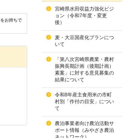
宮崎県水田収益力強化ビジ
ョン（令和7年度・変更
derをお持ちで
後）
麦・大豆国産化プランにつ
いて
「第八次宮崎県農業・農村
振興長期計画（後期計画）
素案」に対する意見募集の
結果について
令和8年産主食用米の市町
村別「作付の目安」につい
て
農泊事業者向け農泊活動サ
ポート情報（みやざき農泊
ネットワーク）