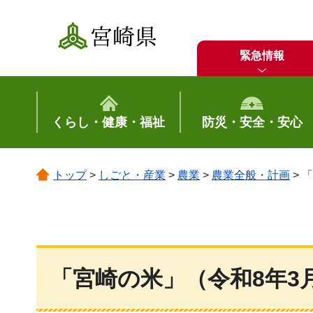
宮崎県
緊急情報
くらし・健康・福祉
防災・安全・安心
トップ
>
しごと・産業
>
農業
>
農業全般・計画
> 
「宮崎の米」（令和8年3