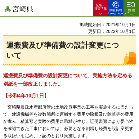
緊急・
宮崎県
災害情報
閲覧補助
検索
Language
メニュー
掲載開始日：2021年10月1日
更新日：2022年10月1日
運搬費及び準備費の設計変更につ
いて
運搬費及び準備費の設計変更について、実施方法を定める
別紙を一部改正しました。
【令和4年10月1日】
宮崎県
農政水産部所管の土地改良事業の工事を実施するに当たっ
て、建設機械等を複数箇所に運搬する費用や除根及び除草等の費用
が嵩み、積算額と実際の費用に乖離が生じ、証明書類により妥当性
を確認できた工事においては、必要となる割増し経費を設計変更す
る取扱いを定め、下記のとおり実施します。