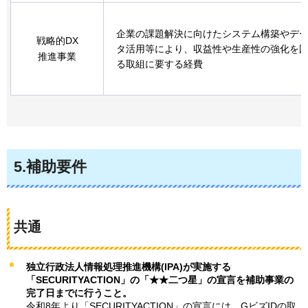
企業の課題解決に向けたシステム構築やデ
戦略的DX
タ活用等により、収益性や生産性の強化を
推進事業
る取組に要する経費
5.補助要件
共通
独立行政法人情報処理推進機構(IPA)が実施する
「SECURITYACTION」の「★★二つ星」の宣言を補助事業の
完了日までに行うこと。
令和8年より「SECURITYACTION」の宣言には、GビズIDの取