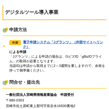
デジタルツール導入事業
申請方法
電子申請システム「Jグランツ」（外部サイトへリン
ク）
による申請
「Jグランツ」による申請の場合は、GビズID「gBizIDプライ
ム」の取得が必要となります。
当該IDは申請から取得までに2～3週間を要しますので、余裕を
持って御準備ください。
問合せ・提出先
一
般社団法人宮崎県情報産業協会
申
請受付
〒
880-0303
宮
崎市佐土原町東上那珂字長谷水16500番地2