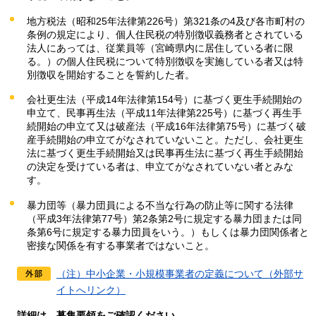
地方税法（昭和25年法律第226号）第321条の4及び各市町村の
条例の規定により、個人住民税の特別徴収義務者とされている
法人にあっては、従業員等（宮崎県内に居住している者に限
る。）の個人住民税について特別徴収を実施している者又は特
別徴収を開始することを誓約した者。
会社更生法（平成14年法律第154号）に基づく更生手続開始の
申立て、民事再生法（平成11年法律第225号）に基づく再生手
続開始の申立て又は破産法（平成16年法律第75号）に基づく破
産手続開始の申立てがなされていないこと。ただし、会社更生
法に基づく更生手続開始又は民事再生法に基づく再生手続開始
の決定を受けている者は、申立てがなされていない者とみな
す。
暴力団等（暴力団員による不当な行為の防止等に関する法律
（平成3年法律第77号）第2条第2号に規定する暴力団または同
条第6号に規定する暴力団員をいう。）もしくは暴力団関係者と
密接な関係を有する事業者ではないこと。
（注）中小企業・小規模事業者の定義について（外部サ
イトへリンク）
詳細は、募集要領をご確認ください。