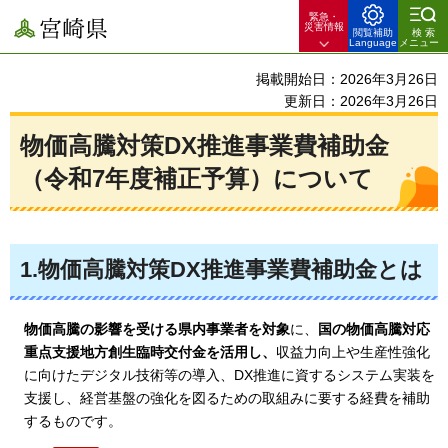
緊急・
宮崎県
災害情報
閲覧補助
検索
Language
メニュー
掲載開始日：2026年3月26日
更新日：2026年3月26日
物価高騰対策DX推進事業費補助金
（令和7年度補正予算）について
1.物価高騰対策DX推進事業費補助金とは
物価高騰の影響を受ける県内事業者を対象
に、
国の物価高騰対応
重点支援地方創生臨時交付金を活用し、
収益力向上や生産性強化
に向けたデジタル技術等の導入、DX推進に資するシステム実装を
支援し、経営基盤の強化を図るための取組みに要する経費を補助
するものです。