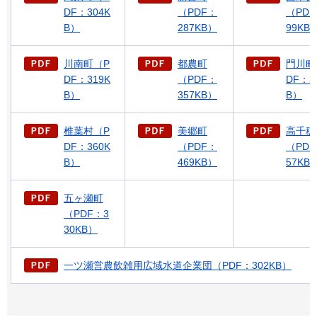
DF：304K
（PDF：
（PDF
B）
287KB）
99KB
川南町（P
都農町
門川町
DF：319K
（PDF：
DF：3
B）
357KB）
B）
椎葉村（P
美郷町
高千穂
DF：360K
（PDF：
（PDF
B）
469KB）
57KB
五ヶ瀬町
（PDF：3
30KB）
一ツ瀬営農飲雑用広域水道企業団（PDF：302KB）