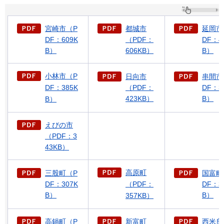
宮崎市（P
都城市
延岡市
DF：609K
（PDF：
DF：4
B）
606KB）
B）
小林市（P
日向市
串間市
DF：385K
（PDF：
DF：3
423KB）
B）
B）
えびの市
（PDF：3
43KB）
高原町
三股町（P
国富町
DF：307K
（PDF：
DF：3
B）
B）
357KB）
高鍋町（P
新富町
西米良