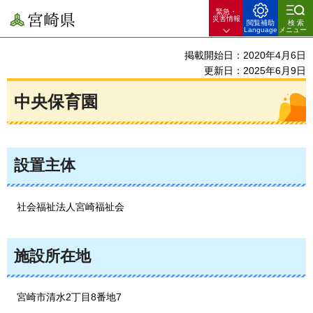
緊急・
宮崎県
災害情報
閲覧補助
検索
Language
メニュー
掲載開始日：2020年4月6日
更新日：2025年6月9日
中央保育園
設置主体
社会
福祉法人宮崎福祉会
施設所在地
宮崎市清水2丁目8番地7