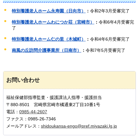
特別養護老人ホーム永寿園（日向市）
：
令和2年3月受審完了
特別養護老人ホームわにつか荘（宮崎市）
：
令和6年4月受審完
了
特別養護老人ホーム仁の里（木城町）
：
令和4年6月受審完了
南風の丘訪問介護事業所（日南市）
：
令和7年5月受審完了
お問い合わせ
福祉保健部指導監査・援護課法人指導・援護担当
〒880-8501 宮崎県宮崎市橘通東2丁目10番1号
電話：
0985-44-2607
ファクス：0985-26-7346
メールアドレス：
shidoukansa-engo@pref.miyazaki.lg.jp