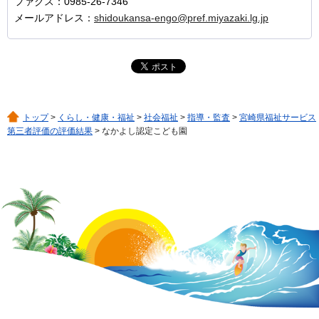
ファクス：0985-26-7346
メールアドレス：
shidoukansa-engo@pref.miyazaki.lg.jp
トップ
>
くらし・健康・福祉
>
社会福祉
>
指導・監査
>
宮崎県福祉サービス
第三者評価の評価結果
> なかよし認定こども園