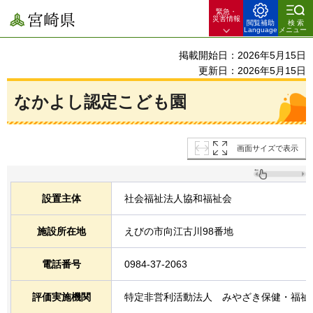
緊急・
宮崎県
災害情報
閲覧補助
検索
Language
メニュー
掲載開始日：2026年5月15日
更新日：2026年5月15日
なかよし認定こども園
画面サイズで表示
設置主体
社会福祉法人協和福祉会
施設所在地
えびの市向江古川98番地
電話番号
0984-37-2063
評価実施機関
特定非営利活動法人
みやざき保健・福祉