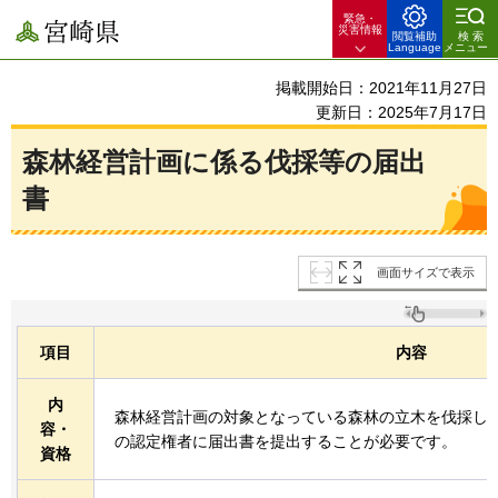
緊急・
宮崎県
災害情報
閲覧補助
検索
Language
メニュー
掲載開始日：2021年11月27日
更新日：2025年7月17日
森林経営計画に係る伐採等の届出
書
画面サイズで表示
項目
内容
内
森林経営計画の対象となっている森林の立木を伐採し
容・
の認定権者に届出書を提出することが必要です。
資格