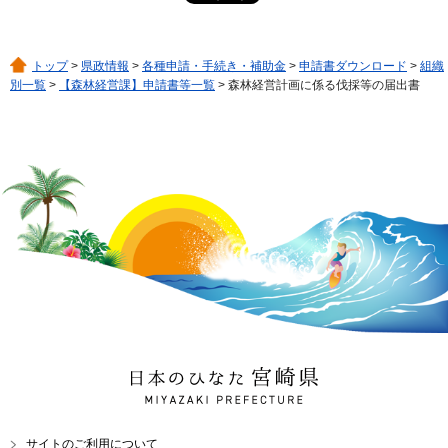
トップ
>
県政情報
>
各種申請・手続き・補助金
>
申請書ダウンロード
>
組織
別一覧
>
【森林経営課】申請書等一覧
> 森林経営計画に係る伐採等の届出書
日本のひなた 宮崎県
MIYAZAKI PREFECTURE
サイトのご利用について