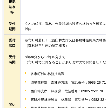
根拠
法令
等
受付
立木の伐採、造林、作業路網の設置の終わった日又は立
期間
以内
受付
各市町村若しくは西臼杵支庁又は各農林振興局の林務
窓口
（森林経営計画の認定権者）
受付
8時30分から17時15分まで
時間
（市町村では異なることがありますのでお問合せくだ
各市町村の林務担当課
環境森林部
森林
経営課
電話
番号：0985-26-715
西臼杵支庁
林務課
電話
番号：0982-72-3178
東臼杵農林振興局
林務課
電話
番号：0982-32-6
問い