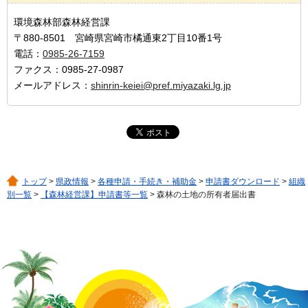
環境森林部森林経営課
〒880-8501 宮崎県宮崎市橘通東2丁目10番1号
電話：
0985-26-7159
ファクス：0985-27-0987
メールアドレス：
shinrin-keiei@pref.miyazaki.lg.jp
トップ
>
県政情報
>
各種申請・手続き・補助金
>
申請書ダウンロード
>
組織
別一覧
>
【森林経営課】申請書等一覧
> 森林の土地の所有者届出書