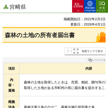
緊急・
宮崎県
災害情報
閲覧補助
検索
Language
メニュー
掲載開始日：2022年2月2日
更新日：2026年4月1日
森林の土地の所有者届出書
画面サイズで表示
項目
内容
内
森林の土地を取得したときは、売買、相続、贈与等の
容・
取得した土地がある市町村の長に届出書を提出するこ
資格
根拠
法令
森林法第十条の七の二、森林法施行規則第七条