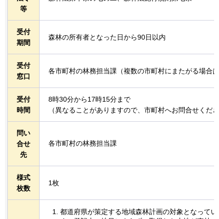
等
受付
森林の所有者となった日から90日以内
期間
受付
各市町村の林務担当課（複数の市町村にまたがる場合
窓口
受付
8時30分から17時15分まで
時間
（異なることがありますので、市町村へお問合せくだ
問い
各市町村の林務担当課
合せ
先
様式
1枚
枚数
都道府県が策定する地域森林計画の対象となってい