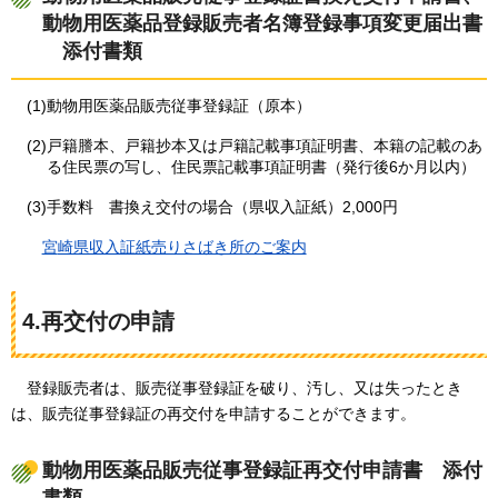
動物用医薬品登録販売者名簿登録事項変更届出書
添
付書類
(1)動物用医薬品販売従事登録証（原本）
(2)戸籍謄本、戸籍抄本又は戸籍記載事項証明書、本籍の記載のあ
る住民票の写し、住民票記載事項証明書（発行後6か月以内）
(3)手数料
書
換え交付の場合（県収入証紙）2,000円
宮
崎県収入証紙売りさばき所のご案内
4.再交付の申請
登録販売者は
、販売従事登録証を破り、汚し、又は失ったとき
は、販売従事登録証の再交付を申請することができます。
動物用医薬品販売従事登録証再交付申請書
添
付
書類