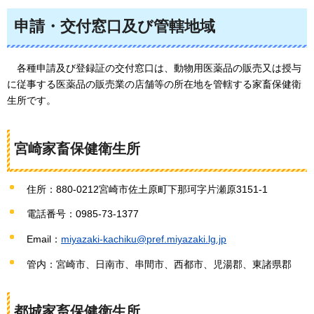
申請・交付窓口及び管轄地域
各種
申請及び登録証の交付窓口は、動物用医薬品の販売又は授与
に従事する医薬品の販売業の店舗等の所在地を管轄する家畜保健衛
生所です。
宮崎家畜保健衛生所
住所：880-0212宮崎市佐土原町下那珂字片瀬原3151-1
電話番号：0985-73-1377
Email：
miyazaki-kachiku@pref.miyazaki.lg.jp
管内：宮崎市、日南市、串間市、西都市、児湯郡、東諸県郡
都城家畜保健衛生所