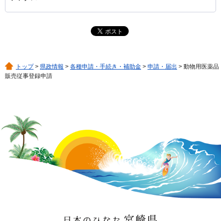
トップ
>
県政情報
>
各種申請・手続き・補助金
>
申請・届出
> 動物用医薬品
販売従事登録申請
日本のひなた 宮崎県