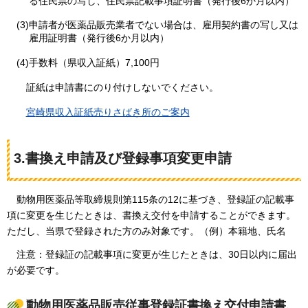
る住民票の写し、住民票記載事項証明書（発行後6か月以内）
(3)申請者が医薬品販売業者でない場合は、雇用契約書の写し又は
雇用証明書（発行後6か月以内）
(4)手数料（県収入証紙）7,100円
証
紙は申請書にのり付けしないでください。
宮
崎県収入証紙売りさばき所のご案内
3.書換え申請及び登録事項変更申請
動物用
医薬品等取締規則第115条の12に基づき、登録証の記載事
項に変更を生じたときは、書換え交付を申請することができます。
ただし、当県で登録された方のみ対象です。（例）本籍地、氏名
注意：
登録証の記載事項に変更が生じたときは、30日以内に届出
が必要です。
動物用医薬品販売従事登録証書換え交付申請書、