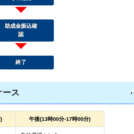
助成金振込確
認
終了
ケース
)
午後(13時00分-17時00分)