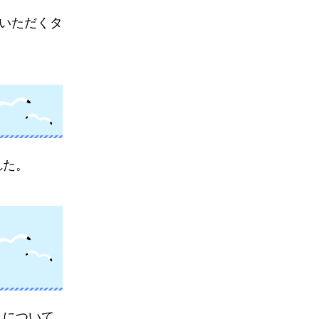
能いただくタ
れた。
とについて