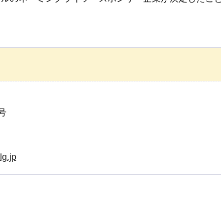
号
g.jp