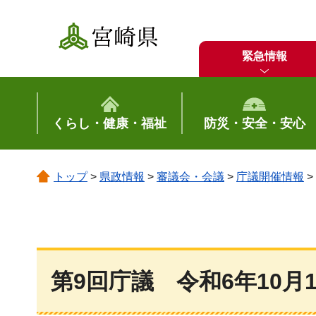
宮崎県
緊急情報
くらし・健康・福祉
防災・安全・安心
トップ
>
県政情報
>
審議会・会議
>
庁議開催情報
>
第9回庁議
令和6年10月