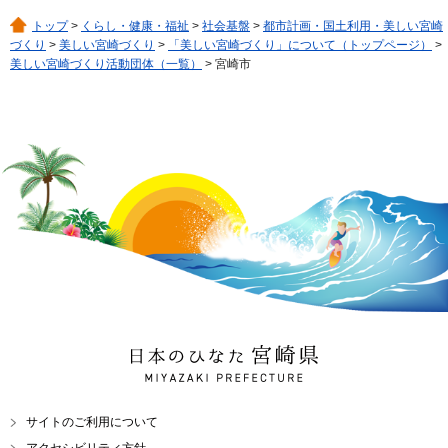
トップ
>
くらし・健康・福祉
>
社会基盤
>
都市計画・国土利用・美しい宮崎
づくり
>
美しい宮崎づくり
>
「美しい宮崎づくり」について（トップページ）
>
美しい宮崎づくり活動団体（一覧）
> 宮崎市
日本のひなた 宮崎県
MIYAZAKI PREFECTURE
サイトのご利用について