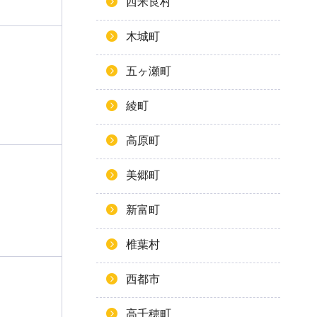
西米良村
木城町
五ヶ瀬町
綾町
高原町
美郷町
新富町
椎葉村
西都市
高千穂町