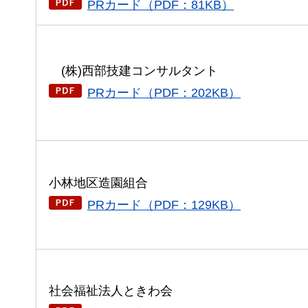
PRカード（PDF：81KB）
(株)西部技建
コンサルタント
PRカード（PDF：202KB）
小林地区造園組合
PRカード（PDF：129KB）
社会福祉法人ときわ会