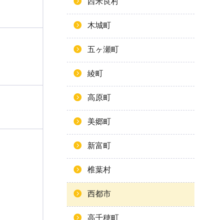
西米良村
木城町
五ヶ瀬町
綾町
高原町
美郷町
新富町
椎葉村
西都市
高千穂町