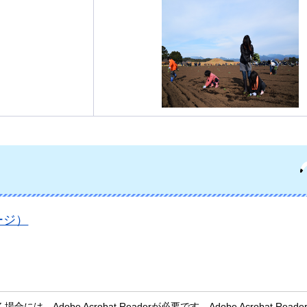
ージ）
、Adobe Acrobat Readerが必要です。Adobe Acrobat Rea