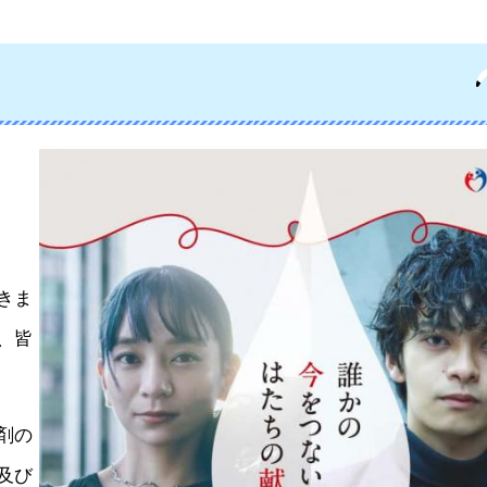
きま
、皆
剤の
及び