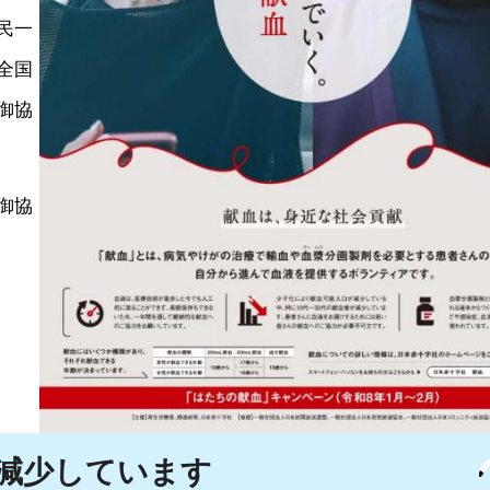
民一
全国
御協
御協
減少しています