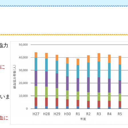
協力
に
ま
いま
血に