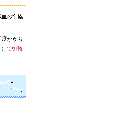
献血の御協
程度かかり
ク）
で御確