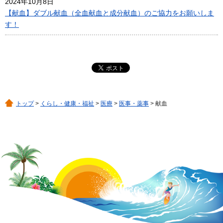
2024年10月8日
【献血】ダブル献血（全血献血と成分献血）のご協力をお願いしま
す！
トップ
>
くらし・健康・福祉
>
医療
>
医事・薬事
> 献血