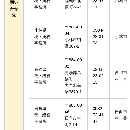
税・総務
都城市北
23-45
都城市
問い
事務所
原町24-2
17
合せ
1
先
〒886-00
小林県
0984-
04
税・総務
23-31
小林市
小林市細
事務所
94
野367-2
〒884-00
02
高鍋県
0983-
児湯郡高
西都市
税・総務
23-02
鍋町
村、木
事務所
13
大字北高
鍋3870-1
〒883-00
日向県
0982-
46
日向市
税・総務
52-41
日向市中
村、美
事務所
47
町2-14