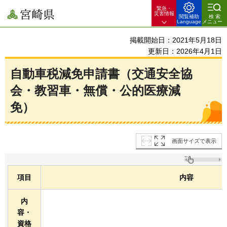
緊急・
宮崎県
災害情報
閲覧補助
検索
Language
メニュー
掲載開始日：2021年5月18日
更新日：2026年4月1日
自動車税減免申請書（交通安全協
会・教習車・無償・公的医療減
免）
画面サイズで表示
項目
内容
内
容・
資格