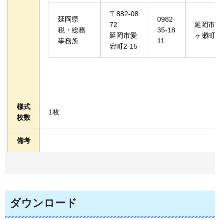
〒882-08
延岡県
0982-
72
延岡市
税・総務
35-18
延岡市愛
ヶ瀬町
事務所
11
宕町2-15
様式
1枚
枚数
備考
ダウンロード