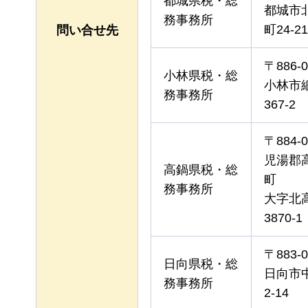
都城県税・総
都城市
務事務所
町24-21
問い合せ先
〒886-0
小林県税・総
小林市
務事務所
367-2
〒884-0
児湯郡
高鍋県税・総
町
務事務所
大字北
3870-1
〒883-0
日向県税・総
日向市
務事務所
2-14