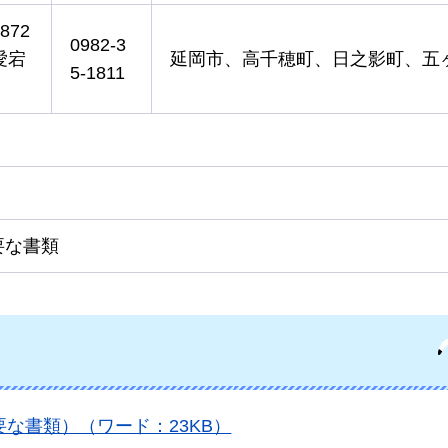
872
0982-3
愛宕
延岡市、高千穂町、日之影町、五
5-1811
要な書類
な書類）（ワード：23KB）