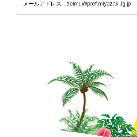
メールアドレス：
zeimu@pref.miyazaki.lg.jp