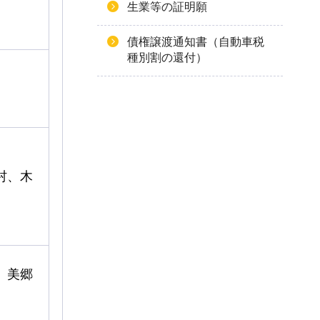
生業等の証明願
債権譲渡通知書（自動車税
種別割の還付）
村、木
、美郷