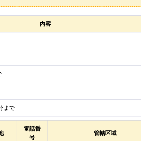
内容
で
5分まで
電話番
地
管轄区域
号