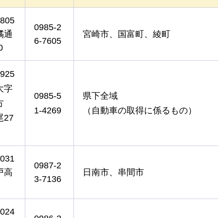
805
0985-2
橘通
宮崎市、国富町、綾町
6-7605
0
925
大字
0985-5
県下全域
方
1-4269
（自動車の取得に係るもの）
27
031
0987-2
戸高
日南市、串間市
3-7136
024