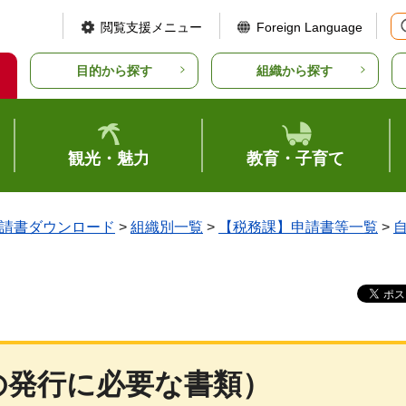
閲覧支援メニュー
Foreign Language
目的から探す
組織から探す
観光・魅力
教育・子育て
請書ダウンロード
>
組織別一覧
>
【税務課】申請書等一覧
>
の発行に必要な書類）