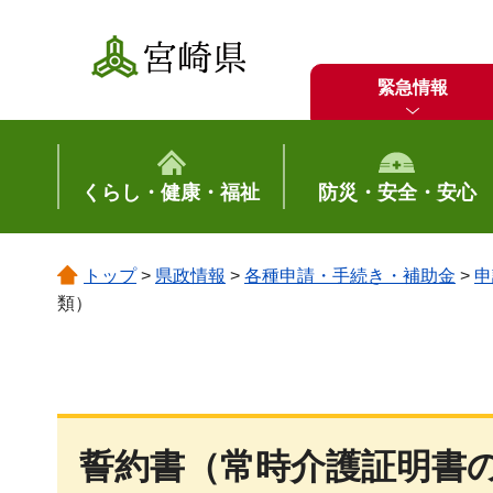
宮崎県
緊急情報
くらし・健康・福祉
防災・安全・安心
トップ
>
県政情報
>
各種申請・手続き・補助金
>
申
類）
誓約書（常時介護証明書