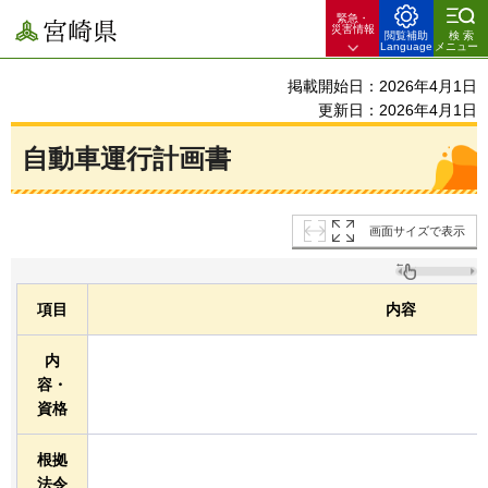
緊急・
宮崎県
災害情報
閲覧補助
検索
Language
メニュー
掲載開始日：2026年4月1日
更新日：2026年4月1日
自動車運行計画書
画面サイズで表示
項目
内容
内
容・
資格
根拠
法令