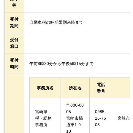
等
受付
自動車税の納期限到来時まで
期間
受付
窓口
受付
午前8時30分から午後5時15分まで
時間
電話
事務所名
所在地
番号
〒880-08
宮崎県
05
0985-
税・総務
宮崎市橘
26-76
宮崎市
事務所
通東1-9-
05
10