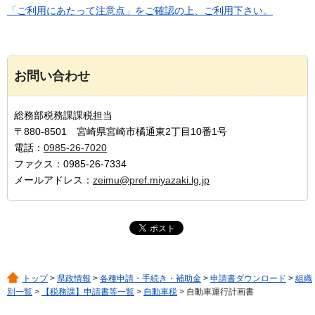
「ご利用にあたって注意点」をご確認の上、ご利用下さい。
お問い合わせ
総務部税務課課税担当
〒880-8501 宮崎県宮崎市橘通東2丁目10番1号
電話：
0985-26-7020
ファクス：0985-26-7334
メールアドレス：
zeimu@pref.miyazaki.lg.jp
トップ
>
県政情報
>
各種申請・手続き・補助金
>
申請書ダウンロード
>
組織
別一覧
>
【税務課】申請書等一覧
>
自動車税
> 自動車運行計画書