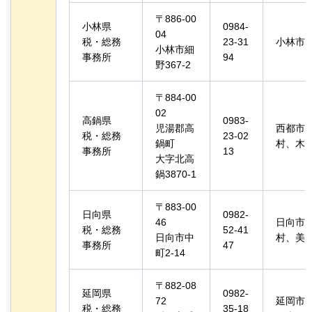
〒886-00
小林県
0984-
04
税・総務
23-31
小林市
小林市細
事務所
94
野367-2
〒884-00
02
高鍋県
0983-
児湯郡高
西都市
税・総務
23-02
鍋町
村、木
事務所
13
大字北高
鍋3870-1
〒883-00
日向県
0982-
46
日向市
税・総務
52-41
日向市中
村、美
事務所
47
町2-14
〒882-08
延岡県
0982-
72
延岡市
税・総務
35-18