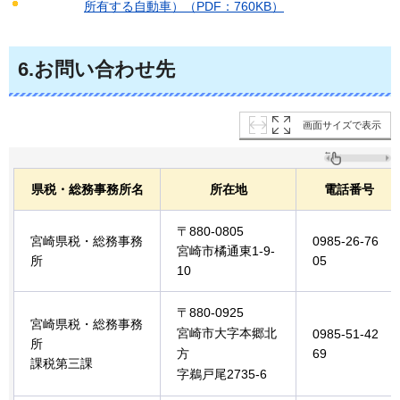
所有する自動車）（PDF：760KB）
6.お問い合わせ先
画面サイズで表示
県税・総務事務所名
所在地
電話番号
〒880-0805
宮崎県税・総務事務
0985-26-76
宮崎市橘通東1-9-
所
05
10
〒880-0925
宮崎県税・総務事務
宮崎市大字本郷北
0985-51-42
所
方
69
課税第三課
字鵜戸尾2735-6