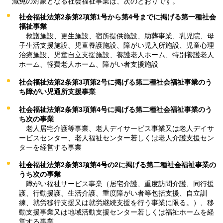
減免の対象となる社会福祉事業は、次のとおりです。
社会福祉法第2条第2項第1号から第4号までに掲げる第一種社会
福祉事業
救護施設、更生施設、宿所提供施設、助葬事業、乳児院、母
子生活支援施設、児童養護施設、障がい児入所施設、児童心理
治療施設、児童自立支援施設、養護老人ホーム、特別養護老人
ホーム、軽費老人ホーム、障がい者支援施設
社会福祉法第2条第3項第2号に掲げる第二種社会福祉事業のう
ち障がい児通所支援事業
社会福祉法第2条第3項第4号に掲げる第二種社会福祉事業のう
ち次の事業
老人居宅介護等事業、老人デイサービス事業又は老人デイサ
ービスセンター、老人福祉センター若しくは老人介護支援セン
ターを経営する事業
社会福祉法第2条第3項第4号の2に掲げる第二種社会福祉事業の
うち次の事業
障がい福祉サービス事業（居宅介護、重度訪問介護、同行援
護、行動援護、生活介護、重度障がい者等包括支援、自立訓
練、就労移行支援又は就労継続支援を行う事業に限る。）、移
動支援事業又は地域活動支援センター若しくは福祉ホームを経
営する事業