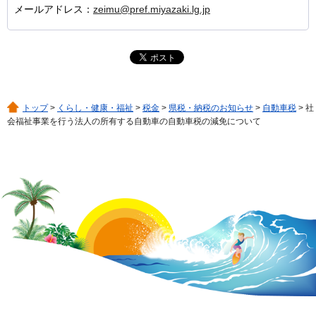
メールアドレス：
zeimu@pref.miyazaki.lg.jp
トップ
>
くらし・健康・福祉
>
税金
>
県税・納税のお知らせ
>
自動車税
> 社
会福祉事業を行う法人の所有する自動車の自動車税の減免について