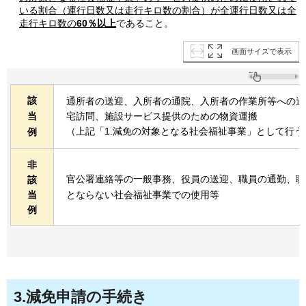
いる割合（運行日数又は走行キロ数の割合）が全運行日数又は全
走行キロ数の
60％以上
であること。
画面サイズで表示
該
通所者の送迎、入所者の通院、入所者の作業所等への送
当
宅訪問、施設サービス提供のための物資運搬
（上記「1.減免の対象となる社会福祉事業」として行
例
非
官公署連絡等の一般事務、役員の送迎、職員の通勤、職
該
当
とならない社会福祉事業での使用等
例
3.減免申請の手続き