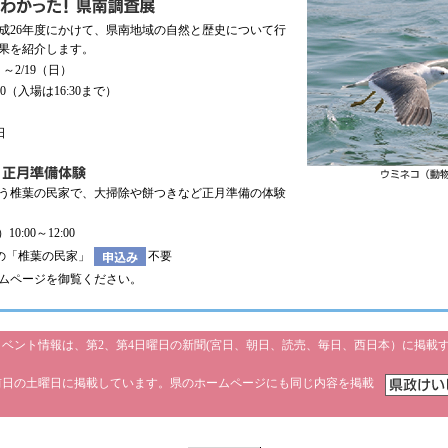
成26年度にかけて、県南地域の自然と歴史について行
果を紹介します。
）～2/19（日）
:00（入場は16:30まで）
日
う椎葉の民家で、大掃除や餅つきなど正月準備の体験
10:00～12:00
の「椎葉の民家」
不要
ムページを御覧ください。
ベント情報は、第2、第4日曜日の新聞(宮日、朝日、読売、毎日、西日本）に掲載
。
前日の土曜日に掲載しています。県のホームページにも同じ内容を掲載