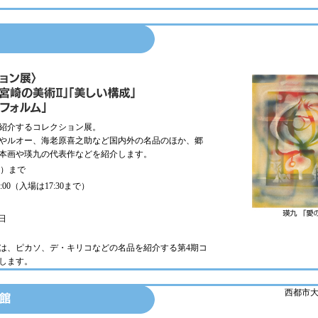
紹介するコレクション展。
やルオー、海老原喜之助など国内外の名品のほか、郷
本画や瑛九の代表作などを紹介します。
（火）まで
18:00（入場は17:30まで）
日
らは、ピカソ、デ・キリコなどの名品を紹介する第4期コ
します。
西都市大