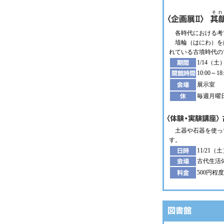
各時代における考
埴輪（はにわ）を
れている古墳時代の
1/14（土
10:00～1
展示室
毎週月曜日
土器や石器を使っ
す。
11/21（土）
古代生活
500円程度