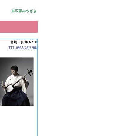
県広報みやざき
宮崎市船塚3-210
TEL 0985(28)3208