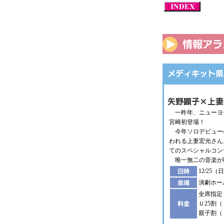
一昨年、ニューヨー
宮崎初登場！
今年ソロデビュー4
われる上妻宏光さん
てのスペシャルコン
唯一無二の音楽が
12/25（
演劇ホー
全席指定 
Ｕ25割（
親子割（