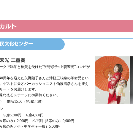
クで喝采と称賛を受けた“矢野顕子×上妻宏光”コンビが
0周年を迎えた矢野顕子さんと津軽三味線の革命児とい
。ゲストに天才パーカッショニスト仙波清彦さんを迎え
サートをお届けします。
味わえるステージに御期待ください。
日） 開演15:00（開場14:30）
ル
Ｓ席5,500円 Ａ席4,500円
Ａ席のみ）2,000円 ペア割（S席のみ）9,000円
Ａ席のみ／小・中学生＋一般）5,000円