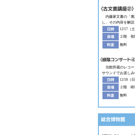
内藤家文書の「萬
し、その内容を解説
12/17（土
２階 視
無料
当館所蔵のレコー
サウンドでお楽しみ
12/18（日
２階 研
無料