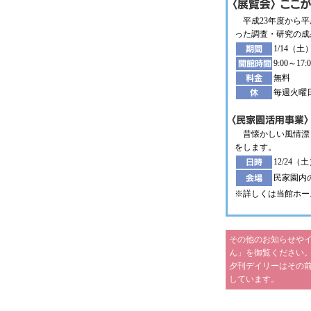
平成23年度から平
った調査・研究の成
1/14（土
9:00～17
無料
毎週火曜
昔懐かしい風情漂
をします。
12/24（土）
民家園内
※詳しくは当館ホー
その他のお知らせやイ
ん」を御覧ください
夕刊デイリーはその
しています。