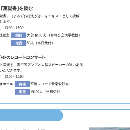
覚書」（よろずおぼえがき）をテキストとして読解
します。
） 13:30～15:30
聴覚室
大賀 郁夫 氏 （宮崎公立大学教授）
50人（当日受付）
ド音楽を、真空管アンプと大型スピーカーの迫力ある
いただきます。
） 13:00～15:00
修ホール
宮崎レコード音楽愛好会
約100人（当日受付）