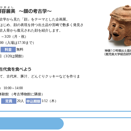
古学から見た「顔」をテーマとした企画展。
はじめ、顔の表現を持つ出土品や宮崎で数多く発見さ
古人骨から復元された顔を紹介します。
）～3/20（月・祝）
8:00（入場は17:30まで）
無料
（3/20は開館）
て、古代米、豚汁、どんぐりクッキーなどを作りま
 10:00～14:00
体験館 （考古博物館に隣接）
20人
1/12（木）