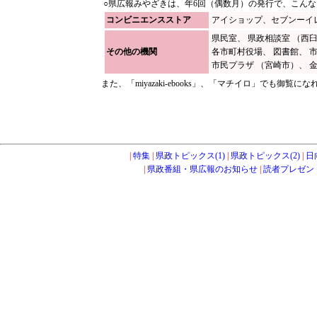
○県広報みやざきは、年6回（偶数月）の発行で、こん
コンビニエンスストア
アイショップ、セブンーイ
県民室、 県政相談室 （西
その他の機関
各市町村役場、 図書館、 
市民プラザ （宮崎市）、 
また、「miyazaki-ebooks」、「マチイロ」でも御覧に
|
特集
|
県政トピックス(1)
|
県政トピックス(2)
|
日
|
県政番組・県広報のお知らせ
|
読者プレゼン