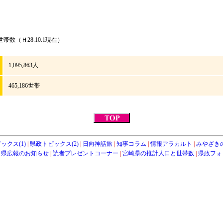
数（Ｈ28.10.1現在）
1,095,863人
465,186世帯
ックス(1)
|
県政トピックス(2)
|
日向神話旅
|
知事コラム
|
情報アラカルト
|
みやざき
・県広報のお知らせ
|
読者プレゼントコーナー
|
宮崎県の推計人口と世帯数
|
県政フォ