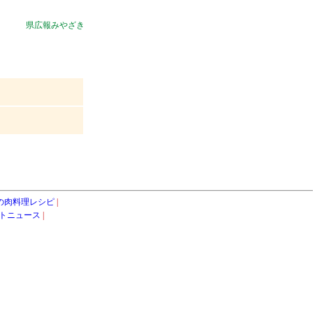
県広報みやざき
の肉料理レシピ
|
トニュース
|