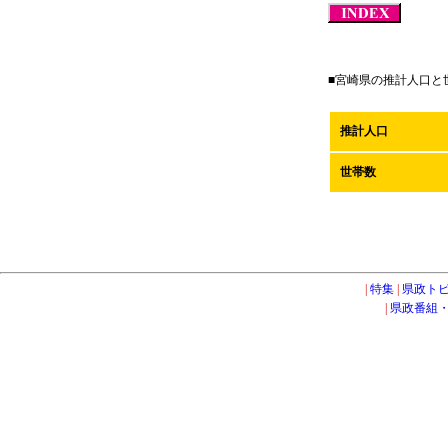
■宮崎県の推計人口と世帯
推計人口
世帯数
|
特集
|
県政トピ
|
県政番組