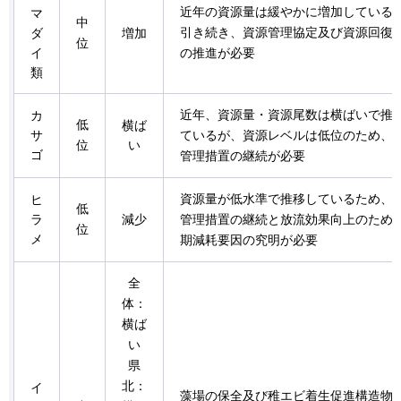
近年の資源量は緩やかに増加している
マ
中
引き続き、資源管理協定及び資源回復
ダ
増加
位
イ
の推進が必要
類
近年、資源量・資源尾数は横ばいで推
カ
低
横ば
サ
ているが、資源レベルは低位のため、
位
い
ゴ
管理措置の継続が必要
資源量が低水準で推移しているため、
ヒ
低
ラ
減少
管理措置の継続と放流効果向上のため
位
メ
期減耗要因の究明が必要
全
体：
横ば
い
県
北：
イ
藻場の保全及び稚エビ着生促進構造物