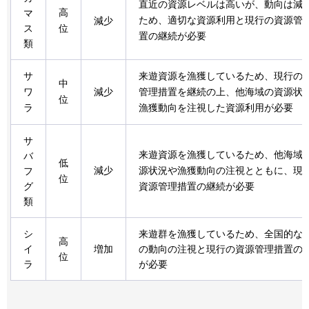
直近の資源レベルは高いが、動向は減
高
マ
ため、適切な資源利用と現行の資源管
減少
ス
位
置の継続が必要
類
サ
来遊資源を漁獲しているため、現行の
中
ワ
減少
管理措置を継続の上、他海域の資源状
位
ラ
漁獲動向を注視した資源利用が必要
サ
来遊資源を漁獲しているため、他海域
バ
低
減少
源状況や漁獲動向の注視とともに、現
フ
位
グ
資源管理措置の継続が必要
類
シ
来遊群を漁獲しているため、全国的な
高
イ
増加
の動向の注視と現行の資源管理措置の
位
ラ
が必要