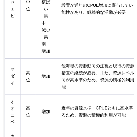
中
横ば
セ
設置が近年のCPUE増加に寄与してい
エ
位
い
能性があり、継続的な活動が必要
ビ
県
中：
減少
県
南：
増加
他海域の資源動向の注視と現行の資源
マ
高
措置の継続が必要。また、資源レベル
ダ
増加
位
向が高水準のため、資源の積極的利用
イ
能
オ
高
近年の資源水準・CPUEともに高水準
オ
増加
ニ
位
るため、資源の積極的利用が可能
ベ
カ