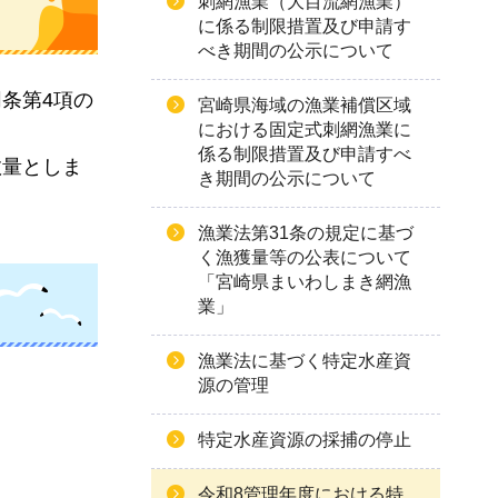
刺網漁業（大目流網漁業）
に係る制限措置及び申請す
べき期間の公示について
同条第4項の
宮崎県海域の漁業補償区域
における固定式刺網漁業に
係る制限措置及び申請すべ
数量としま
き期間の公示について
漁業法第31条の規定に基づ
く漁獲量等の公表について
「宮崎県まいわしまき網漁
業」
漁業法に基づく特定水産資
源の管理
特定水産資源の採捕の停止
令和8管理年度における特