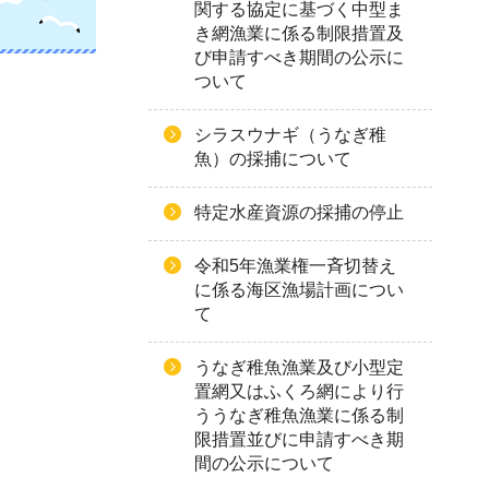
関する協定に基づく中型ま
き網漁業に係る制限措置及
び申請すべき期間の公示に
ついて
シラスウナギ（うなぎ稚
魚）の採捕について
特定水産資源の採捕の停止
令和5年漁業権一斉切替え
に係る海区漁場計画につい
て
うなぎ稚魚漁業及び小型定
置網又はふくろ網により行
ううなぎ稚魚漁業に係る制
限措置並びに申請すべき期
間の公示について