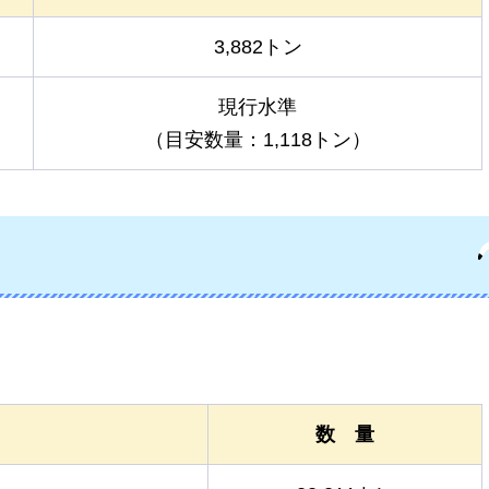
3,882トン
現行水準
（目安数量：1,118トン）
数
量