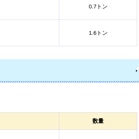
0.7トン
1.6トン
数量