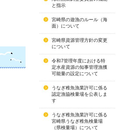
と指示
宮崎県の遊漁のルール（海
面）について
宮崎県資源管理方針の変更
について
令和7管理年度における特
定水産資源の知事管理漁獲
可能量の設定について
うなぎ稚魚漁業許可に係る
認定漁協検量場を公表しま
す
うなぎ稚魚漁業許可に係る
宮崎県うなぎ稚魚検量場
（県検量場）について