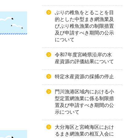
ぶりの稚魚をとることを目
的とした中型まき網漁業及
びぶり稚魚漁業の制限措置
及び申請すべき期間の公示
について
令和7年度宮崎県沿岸の水
産資源の評価結果について
特定水産資源の採捕の停止
門川漁港区域内における小
型定置網漁業に係る制限措
置及び申請すべき期間の公
示について
大分海区と宮崎海区におけ
るまき網漁業の相互入会に