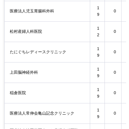
1
医療法人児玉胃腸科外科
0
9
1
松村産婦人科医院
0
2
1
たにぐちレディースクリニック
0
9
1
上田脳神経外科
0
9
1
稲倉医院
0
9
1
医療法人常伸会亀山記念クリニック
0
9