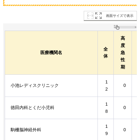
画面サイズで表示
高
度
全
医療機関名
急
体
性
期
1
小池レディスクリニック
0
2
1
徳田内科とくだ小児科
0
8
1
駒柵脳神経外科
0
9