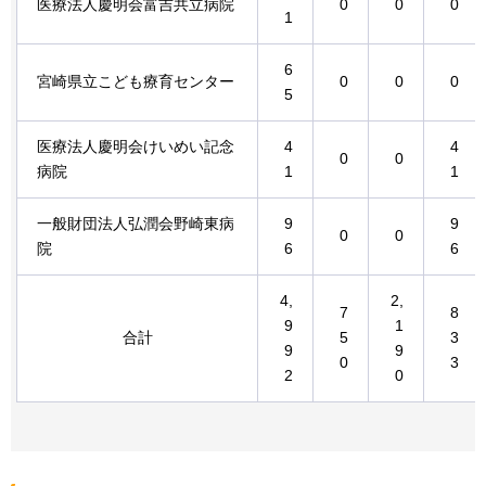
医療法人慶明会富吉共立病院
0
0
0
1
6
宮崎県立こども療育センター
0
0
0
5
医療法人慶明会けいめい記念
4
4
0
0
病院
1
1
一般財団法人弘潤会野崎東病
9
9
0
0
院
6
6
4,
2,
7
8
9
1
合計
5
3
9
9
0
3
2
0