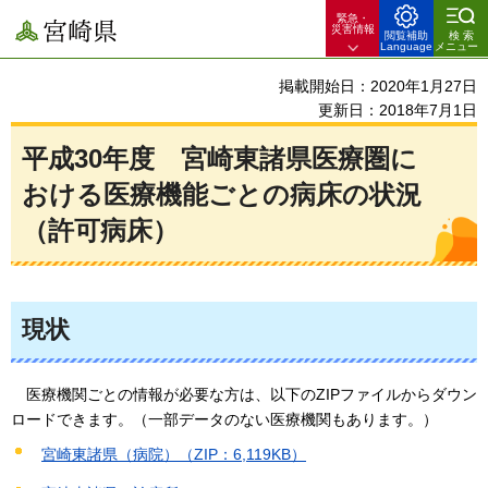
緊急・
宮崎県
災害情報
閲覧補助
検索
Language
メニュー
掲載開始日：2020年1月27日
更新日：2018年7月1日
平成30年度
宮
崎東諸県医療圏に
おける医療機能ごとの病床の状況
（許可病床）
現状
医
療機関ごとの情報が必要な方は、以下のZIPファイルからダウン
ロードできます。（一部データのない医療機関もあります。）
宮崎東諸県（病院）（ZIP：6,119KB）