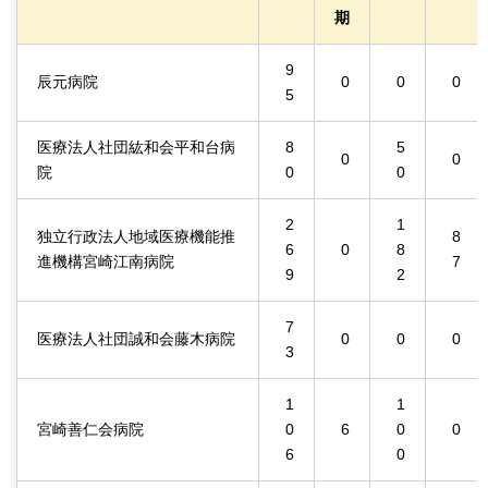
期
9
辰元病院
0
0
0
5
医療法人社団紘和会平和台病
8
5
0
0
院
0
0
2
1
独立行政法人地域医療機能推
8
6
0
8
進機構宮崎江南病院
7
9
2
7
医療法人社団誠和会藤木病院
0
0
0
3
1
1
宮崎善仁会病院
0
6
0
0
6
0