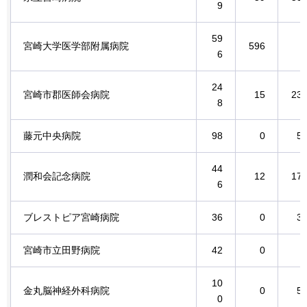
9
59
宮崎大学医学部附属病院
596
6
24
宮崎市郡医師会病院
15
23
8
藤元中央病院
98
0
5
44
潤和会記念病院
12
17
6
ブレストピア宮崎病院
36
0
3
宮崎市立田野病院
42
0
10
金丸脳神経外科病院
0
5
0