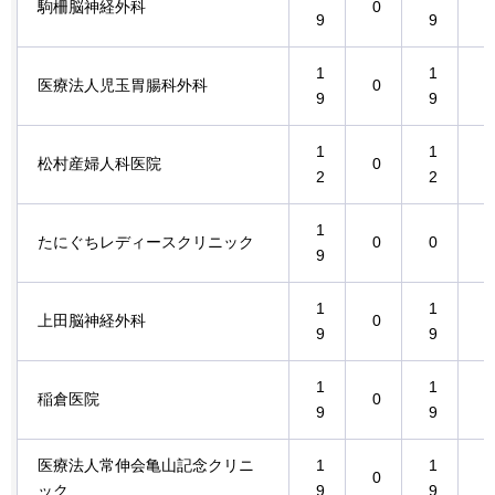
駒柵脳神経外科
0
0
9
9
1
1
医療法人児玉胃腸科外科
0
0
9
9
1
1
松村産婦人科医院
0
0
2
2
1
1
たにぐちレディースクリニック
0
0
9
9
1
1
上田脳神経外科
0
0
9
9
1
1
稲倉医院
0
0
9
9
医療法人常伸会亀山記念クリニ
1
1
0
0
ック
9
9