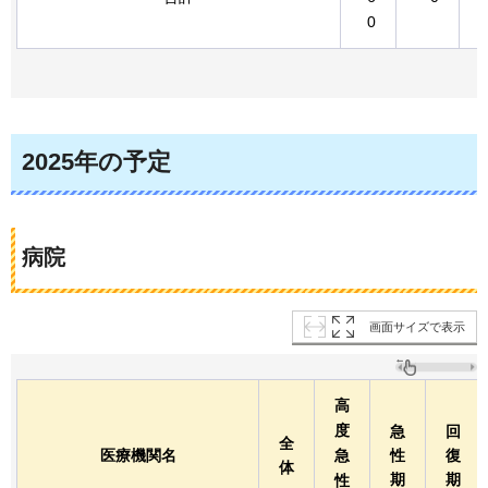
0
2025年の予定
病院
画面サイズで表示
高
度
急
回
全
医療機関名
急
性
復
体
期
期
性