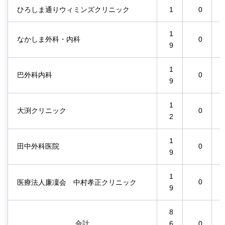
ひろしま通りウィミンズクリニック
1
0
1
なかしま外科・内科
0
9
1
巴外科内科
0
9
1
大渕クリニック
0
2
1
田中外科医院
0
9
1
0
医療法人廉凜会
中村孝正
クリニック
9
8
合計
6
0