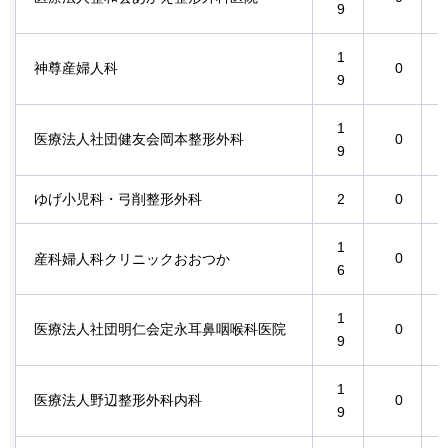
9
1
神尊産婦人科
0
9
1
医療法人社団健友会岡本整形外科
0
9
ゆげ小児科・弓削整形外科
2
0
1
0
産科婦人科クリニックおおつか
6
1
医療法人社団明仁会定永耳鼻咽喉科医院
0
9
1
医療法人野辺整形外科内科
0
9