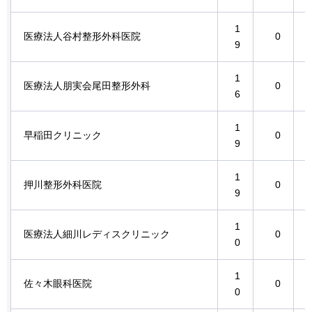
1
医療法人谷村整形外科医院
0
9
1
医療法人朋実会尾田整形外科
0
6
1
早稲田クリニック
0
9
1
押川整形外科医院
0
9
1
医療法人細川レディスクリニック
0
0
1
佐々木眼科医院
0
0