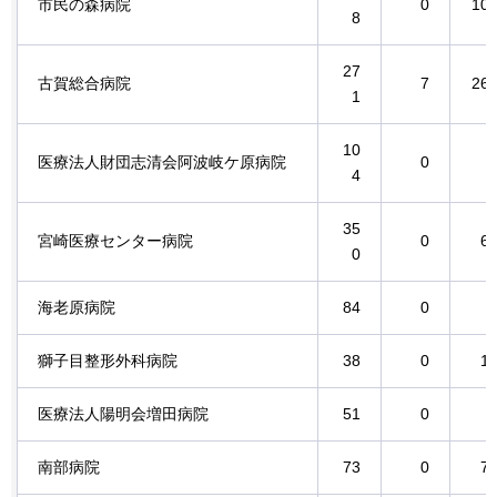
市民の森病院
0
10
8
27
古賀総合病院
7
26
1
10
医療法人財団志清会阿波岐ケ原病院
0
4
35
宮崎医療センター病院
0
6
0
海老原病院
84
0
獅子目整形外科病院
38
0
1
医療法人陽明会増田病院
51
0
南部病院
73
0
7