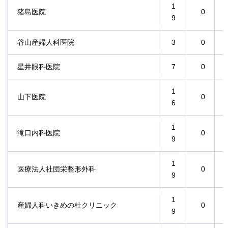
1
猪島医院
0
9
谷山産婦人科医院
3
0
星井眼科医院
7
0
1
山下医院
0
6
1
滝口内科医院
0
9
1
医療法人社団栄整形外科
0
9
1
産婦人科いきめの杜クリニック
0
9