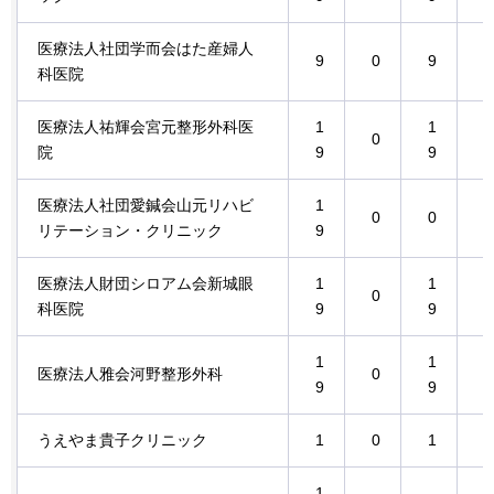
医療法人社団学而会はた産婦人
9
0
9
0
科医院
医療法人祐輝会宮元整形外科医
1
1
0
0
院
9
9
医療法人社団愛鍼会山元リハビ
1
0
0
0
リテーション・クリニック
9
医療法人財団シロアム会新城眼
1
1
0
0
科医院
9
9
1
1
医療法人雅会河野整形外科
0
0
9
9
うえやま貴子クリニック
1
0
1
0
1