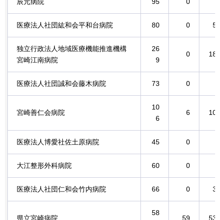
辰元病院
95
0
医療法人社団紘和会平和台病院
80
0
5
独立行政法人地域医療機能推進機構
26
0
18
宮崎江南病院
9
医療法人社団誠和会藤木病院
73
0
10
宮崎善仁会病院
6
10
6
医療法人博愛社佐土原病院
45
0
大江整形外科病院
60
0
医療法人社団仁和会竹内病院
66
0
3
58
県立宮崎病院
59
53