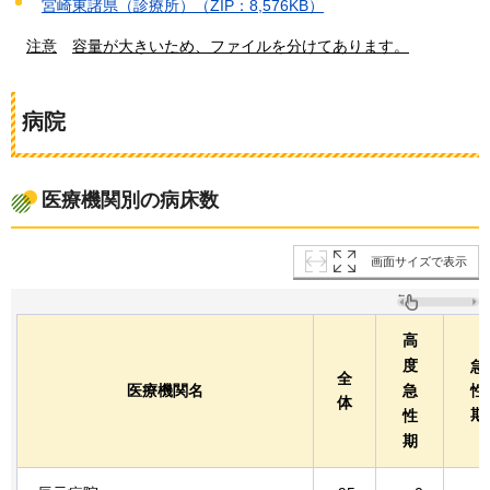
宮崎東諸県（診療所）（ZIP：8,576KB）
注意
容
量が大きいため、ファイルを分けてあります。
病院
医療機関別の病床数
画面サイズで表示
高
度
急
全
医療機関名
急
性
体
期
性
期