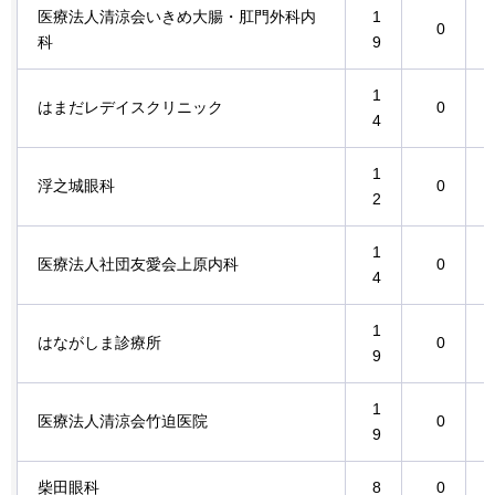
医療法人清涼会いきめ大腸・肛門外科内
1
0
科
9
1
はまだレデイスクリニック
0
4
1
浮之城眼科
0
2
1
医療法人社団友愛会上原内科
0
4
1
はながしま診療所
0
9
1
医療法人清涼会竹迫医院
0
9
柴田眼科
8
0