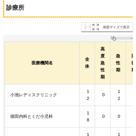
診療所
画面サイズで表示
高
度
急
回
全
医療機関名
急
性
復
体
性
期
期
期
1
1
小池レディスクリニック
0
0
2
2
1
1
徳田内科とくだ小児科
0
0
8
8
1
1