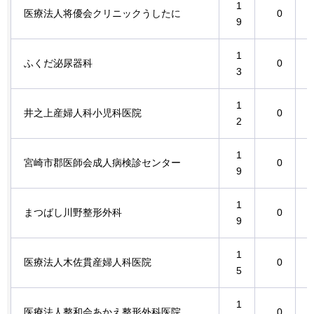
1
医療法人将優会クリニックうしたに
0
9
1
ふくだ泌尿器科
0
3
1
井之上産婦人科小児科医院
0
2
1
宮崎市郡医師会成人病検診センター
0
9
1
まつばし川野整形外科
0
9
1
医療法人木佐貫産婦人科医院
0
5
1
医療法人整和会あかえ整形外科医院
0