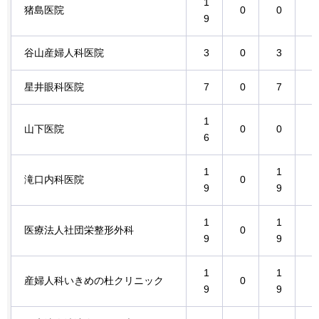
1
猪島医院
0
0
0
9
谷山産婦人科医院
3
0
3
0
星井眼科医院
7
0
7
0
1
山下医院
0
0
0
6
1
1
滝口内科医院
0
0
9
9
1
1
医療法人社団栄整形外科
0
0
9
9
1
1
産婦人科いきめの杜クリニック
0
0
9
9