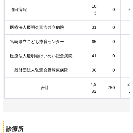
10
迫田病院
0
5
3
医療法人慶明会富吉共立病院
31
0
宮崎県立こども療育センター
65
0
医療法人慶明会けいめい記念病院
41
0
一般財団法人弘潤会野崎東病院
96
0
4,9
2,
合計
750
92
3
診療所