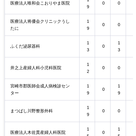
医療法人唯和会こおりやま医院
0
0
0
9
医療法人将優会クリニックうし
1
1
0
0
たに
9
9
1
1
ふくだ泌尿器科
0
0
3
3
1
井之上産婦人科小児科医院
0
0
0
2
宮崎市郡医師会成人病検診セン
1
1
0
0
ター
9
9
1
1
まつばし川野整形外科
0
0
9
9
1
1
医療法人木佐貫産婦人科医院
0
0
5
5