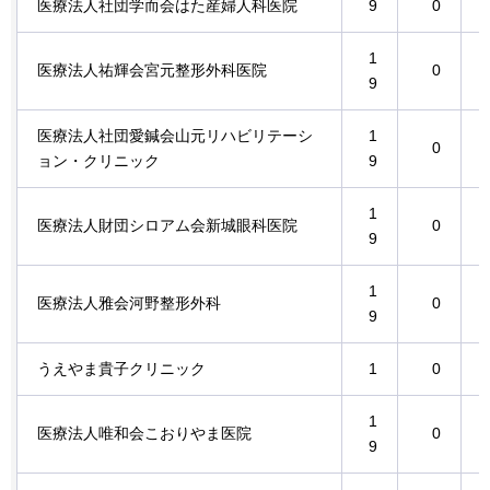
医療法人社団学而会はた産婦人科医院
9
0
1
医療法人祐輝会宮元整形外科医院
0
9
医療法人社団愛鍼会山元リハビリテーシ
1
0
ョン・クリニック
9
1
医療法人財団シロアム会新城眼科医院
0
9
1
医療法人雅会河野整形外科
0
9
うえやま貴子クリニック
1
0
1
医療法人唯和会こおりやま医院
0
9