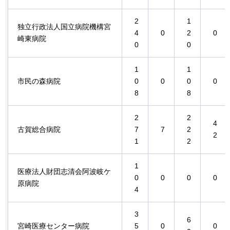
2
1
独立行政法人国立病院機構宮
4
0
2
0
崎東病院
0
0
1
1
市民の森病院
0
0
0
0
8
8
2
2
4
古賀総合病院
7
7
2
2
1
2
1
医療法人財団志清会阿波岐ケ
0
0
0
0
原病院
4
3
6
宮崎医療センター病院
5
0
0