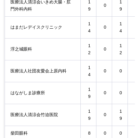
医療法人清涼会いきめ大腸・肛
1
1
0
0
門外科内科
9
9
1
1
はまだレデイスクリニック
0
0
4
4
1
1
浮之城眼科
0
0
2
2
1
医療法人社団友愛会上原内科
0
0
0
4
1
はながしま診療所
0
0
0
9
1
1
医療法人清涼会竹迫医院
0
0
9
9
柴田眼科
8
0
0
0