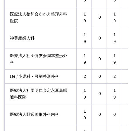
医療法人整和会あかえ整形外科
1
1
0
0
医院
9
9
1
1
神尊産婦人科
0
0
9
9
医療法人社団健友会岡本整形外
1
1
0
0
科
9
9
ゆげ小児科・弓削整形外科
2
0
2
0
医療法人社団明仁会定永耳鼻咽
1
1
0
0
喉科医院
9
9
1
1
医療法人野辺整形外科内科
0
0
9
9