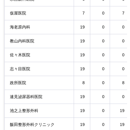
仮屋医院
7
0
7
海老原内科
19
0
0
教山内科医院
19
0
0
佐々木医院
19
0
0
志々目医院
19
0
0
政所医院
8
0
8
速見泌尿器科医院
19
0
0
池之上整形外科
19
0
19
飯田整形外科クリニック
19
0
19