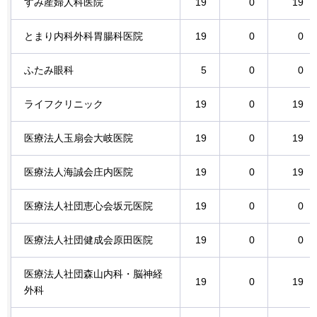
すみ産婦人科医院
19
0
19
とまり内科外科胃腸科医院
19
0
0
ふたみ眼科
5
0
0
ライフクリニック
19
0
19
医療法人玉扇会大岐医院
19
0
19
医療法人海誠会庄内医院
19
0
19
医療法人社団恵心会坂元医院
19
0
0
医療法人社団健成会原田医院
19
0
0
医療法人社団森山内科・脳神経
19
0
19
外科