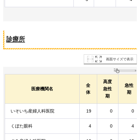
診療所
画面サイズで表示
高度
全
急性
医療機関名
急性
体
期
期
いそいち産婦人科医院
19
0
0
くぼた眼科
4
0
4