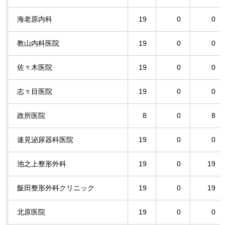
海老原内科
19
0
0
教山内科医院
19
0
0
佐々木医院
19
0
0
志々目医院
19
0
0
政所医院
8
0
8
速見泌尿器科医院
19
0
0
池之上整形外科
19
0
19
飯田整形外科クリニック
19
0
19
北原医院
19
0
0