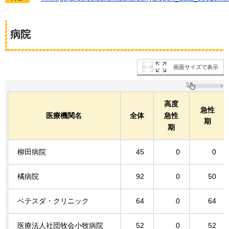
病院
画面サイズで表示
高度
急性
医療機関名
全体
急性
期
期
柳田病院
45
0
0
橘病院
92
0
50
ベテスダ・クリニック
64
0
64
医療法人社団牧会小牧病院
52
0
52