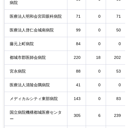
病院
医療法人明和会宮田眼科病院
71
0
71
医療法人啓仁会城南病院
99
0
50
藤元上町病院
84
0
0
都城市郡医師会病院
220
18
202
宮永病院
88
0
53
医療法人清陵会隅病院
41
0
0
メディカルシティ東部病院
143
0
83
国立病院機構都城医療センタ
305
6
239
ー