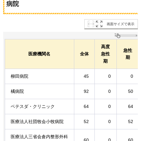
病院
画面サイズで表示
高度
急性
医療機関名
全体
急性
期
期
柳田病院
45
0
0
橘病院
92
0
50
ベテスダ・クリニック
64
0
64
医療法人社団牧会小牧病院
52
0
52
医療法人三省会倉内整形外科
60
0
60