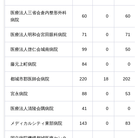
医療法人三省会倉内整形外科
60
0
60
病院
医療法人明和会宮田眼科病院
71
0
71
医療法人啓仁会城南病院
99
0
50
藤元上町病院
84
0
0
都城市郡医師会病院
220
18
202
宮永病院
88
0
53
医療法人清陵会隅病院
41
0
0
メディカルシティ東部病院
143
0
83
国立病院機構都城医療センタ