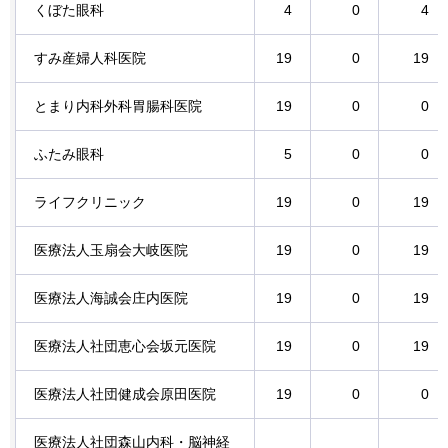
くぼた眼科
4
0
4
すみ産婦人科医院
19
0
19
とまり内科外科胃腸科医院
19
0
0
ふたみ眼科
5
0
0
ライフクリニック
19
0
19
医療法人玉扇会大岐医院
19
0
19
医療法人海誠会庄内医院
19
0
19
医療法人社団恵心会坂元医院
19
0
19
医療法人社団健成会原田医院
19
0
0
医療法人社団森山内科・脳神経