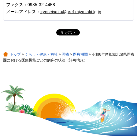
ファクス：0985-32-4458
メールアドレス：
iryoseisaku@pref.miyazaki.lg.jp
トップ
>
くらし・健康・福祉
>
医療
>
医療機関
> 令和6年度都城北諸県医療
圏における医療機能ごとの病床の状況（許可病床）