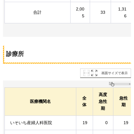
2,00
1,31
合計
33
5
6
診療所
画面サイズで表示
高度
全
急性
医療機関名
急性
体
期
期
いそいち産婦人科医院
19
0
19