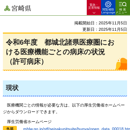
緊急・
宮崎県
災害情報
閲覧補助
検索
Language
メニュー
掲載開始日：2025年11月5日
更新日：2025年11月5日
令和6年度
都
城北諸県医療圏にお
ける医療機能ごとの病床の状況
（許可病床）
現状
医
療機関ごとの情報が必要な方は、以下の厚生労働省ホームペー
ジからダウンロードできます。
厚生
労働省ホームページ
mhlw.go.jp
/stf/seisakunitsuite/bunya/open_data_00018.ht