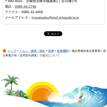
〒880-8501 宮崎県宮崎市橘通東2丁目10番1号
電話：
0985-44-2796
ファクス：0985-32-4458
メールアドレス：
iryoseisaku@pref.miyazaki.lg.jp
トップ
>
くらし・健康・福祉
>
医療
>
医療機関
> 施設整備促進支援事業に係
る事業計画（活用意向調査）の提出について