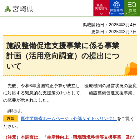
緊急・
宮崎県
災害情報
閲覧補助
検索
Language
メニュー
掲載開始日：2025年3月4日
更新日：2025年3月7日
施設整備促進支援事業に係る事業
計画（活用意向調査）の提出につ
いて
先般、令和6年度国補正予算が成立し、医療機関の経営状況の急変
に対応する緊急的な支援策の1つとして、「施設整備促進支援事業」
の概要が示されました。
詳細は、
厚生労働省ホームページ（外部サイトへリンク）
をご覧く
ださい。
（注意）本調査は、「生産性向上・職場環境整備等支援事業」及び