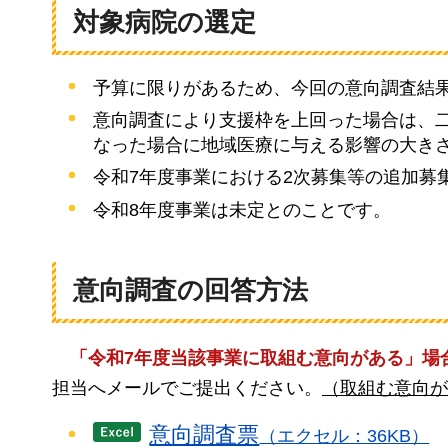
対象病院の選定
予算に限りがあるため、今回の意向調査結
意向調査により支援枠を上回った場合は、
なった場合に地域医療に与える影響の大き
令和7年度事業における2次募集等の追加募
令和8年度事業は未定とのことです。
意向調査の回答方法
「令和7年度当該事業に取組む意向がある」場
担当へメールでご提出ください。
（取組む意向が
意向調査票
（エクセル：36KB）