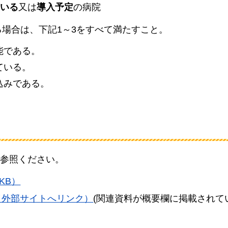
いる
又は
導入予定
の病院
る場合は、下記1～3をすべて満たすこと。
能である。
ている。
込みである。
参照ください。
KB）
ル（外部サイトへリンク）
(関連資料が概要欄に掲載されて