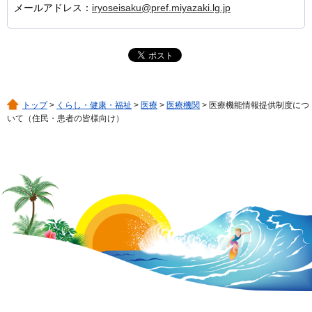
メールアドレス：
iryoseisaku@pref.miyazaki.lg.jp
トップ
>
くらし・健康・福祉
>
医療
>
医療機関
> 医療機能情報提供制度につ
いて（住民・患者の皆様向け）