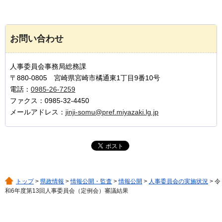
お問い合わせ
人事委員会事務局総務課
〒880-0805 宮崎県宮崎市橘通東1丁目9番10号
電話：
0985-26-7259
ファクス：0985-32-4450
メールアドレス：
jinji-somu@pref.miyazaki.lg.jp
トップ
>
県政情報
>
情報公開・監査
>
情報公開
>
人事委員会の実施状況
> 令
和6年度第13回人事委員会（定例会）審議結果