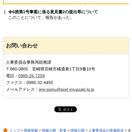
令6措第1号事案に係る意見書2の提出等について
このことについて、報告があった。
お問い合わせ
人事委員会事務局総務課
〒880-0805 宮崎県宮崎市橘通東1丁目9番10号
電話：
0985-26-7259
ファクス：0985-32-4450
メールアドレス：
jinji-somu@pref.miyazaki.lg.jp
トップ
>
県政情報
>
情報公開・監査
>
情報公開
>
人事委員会の実施状況
> 令