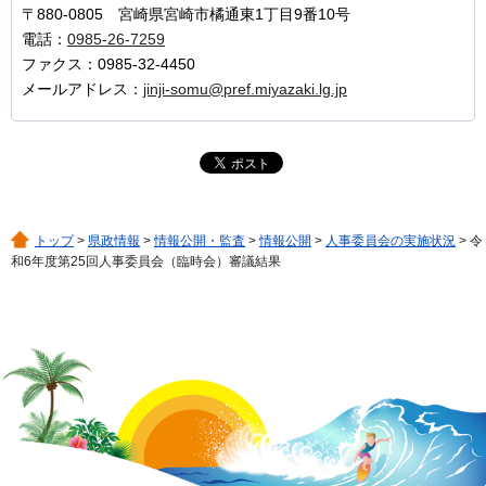
〒880-0805 宮崎県宮崎市橘通東1丁目9番10号
電話：
0985-26-7259
ファクス：0985-32-4450
メールアドレス：
jinji-somu@pref.miyazaki.lg.jp
トップ
>
県政情報
>
情報公開・監査
>
情報公開
>
人事委員会の実施状況
> 令
和6年度第25回人事委員会（臨時会）審議結果